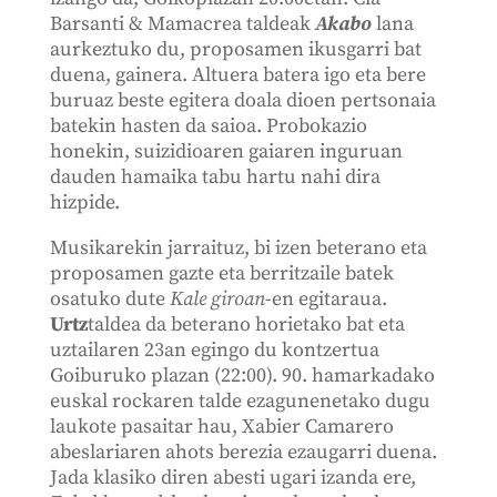
Barsanti & Mamacrea taldeak
Akabo
lana
aurkeztuko du, proposamen ikusgarri bat
duena, gainera. Altuera batera igo eta bere
buruaz beste egitera doala dioen pertsonaia
batekin hasten da saioa. Probokazio
honekin, suizidioaren gaiaren inguruan
dauden hamaika tabu hartu nahi dira
hizpide.
Musikarekin jarraituz, bi izen beterano eta
proposamen gazte eta berritzaile batek
osatuko dute
Kale giroan
-en egitaraua.
Urtz
taldea da beterano horietako bat eta
uztailaren 23an egingo du kontzertua
Goiburuko plazan (22:00). 90. hamarkadako
euskal rockaren talde ezagunenetako dugu
laukote pasaitar hau, Xabier Camarero
abeslariaren ahots berezia ezaugarri duena.
Jada klasiko diren abesti ugari izanda ere,