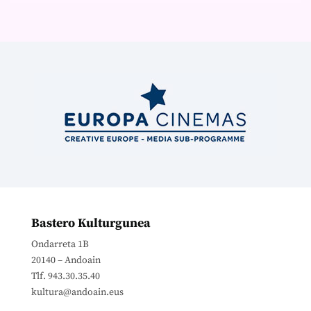
Bastero Kulturgunea
Ondarreta 1B
20140 – Andoain
Tlf. 943.30.35.40
kultura@andoain.eus