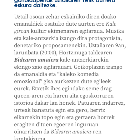
gonbidapenak uztailaren 1etik aurrera
eskura daitezke.
Uztail osoan zehar eskainiko diren doako
emanaldiek osatuko dute aurten ere
Kale
giroan
kultur ekimenaren egitaraua. Musika
eta kale-antzerkia izango dira protagonista,
denetariko proposamenekin. Uztailaren 9an,
larunbata (20:00), Hortzmuga taldearen
Bidearen amaiera
kale-antzerkiarekin
ekingo zaio egitarauari. Goikoplazan izango
da emanaldia eta “kaleko komedia
emozional” gisa aurkezten dute egileek
eurek. Etxetik ihes egindako seme drag
queen-aren eta haren aita egoskorraren
istorioa dakar lan honek. Patuaren indarrez,
urteak banatuta egin eta gero, berriz
elkarrekin topo egin eta gertaera horrek
eragiten dituen egoeren inguruan
oinarritzen da
Bidearen amaiera
-ren
kontakizuna.