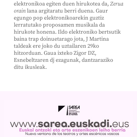
elektronikoa egiten duen hirukotea da,
Zerua
orain
lana argitaratu berri duena. Gaur
egungo pop elektronikoarekin guztiz
lerratutako proposamen musikala da
hirukote honena. Ildo elektroniko bertsutik
baina trap doinuetarago jota, J Martina
taldeak ere joko du uztailaren 29ko
hitzorduan. Gaua ixteko Zigor DZ,
Esnebeltzaren dj ezagunak, dantzaraziko
ditu ikusleak.