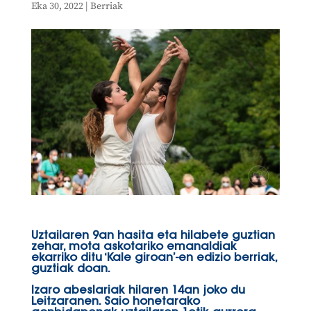
Eka 30, 2022
|
Berriak
Uztailaren 9an hasita eta hilabete guztian
zehar, mota askotariko emanaldiak
ekarriko ditu ‘Kale giroan’-en edizio berriak,
guztiak doan.
Izaro abeslariak hilaren 14an joko du
Leitzaranen. Saio honetarako