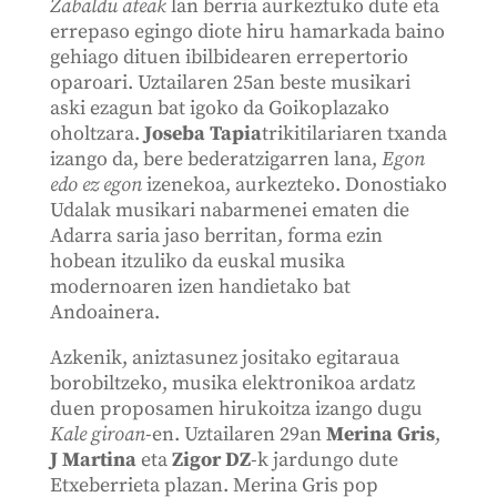
Zabaldu ateak
lan berria aurkeztuko dute eta
errepaso egingo diote hiru hamarkada baino
gehiago dituen ibilbidearen errepertorio
oparoari. Uztailaren 25an beste musikari
aski ezagun bat igoko da Goikoplazako
oholtzara.
Joseba Tapia
trikitilariaren txanda
izango da, bere bederatzigarren lana,
Egon
edo ez egon
izenekoa, aurkezteko. Donostiako
Udalak musikari nabarmenei ematen die
Adarra saria jaso berritan, forma ezin
hobean itzuliko da euskal musika
modernoaren izen handietako bat
Andoainera.
Azkenik, aniztasunez jositako egitaraua
borobiltzeko, musika elektronikoa ardatz
duen proposamen hirukoitza izango dugu
Kale giroan
-en. Uztailaren 29an
Merina Gris
,
J Martina
eta
Zigor DZ
-k jardungo dute
Etxeberrieta plazan. Merina Gris pop