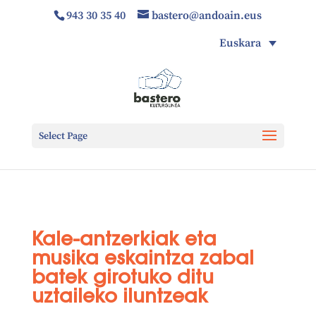
943 30 35 40
bastero@andoain.eus
Euskara
Select Page
Kale-antzerkiak eta
musika eskaintza zabal
batek girotuko ditu
uztaileko iluntzeak