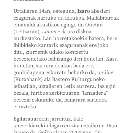
Uztailaren 14an, osteguna,
Izaro
abeslari
ezagunak hartuko du lekukoa. Mallabitarrak
emanaldi akustikoa egingo du Otietan
(Leitzaran),
Limones de oro
diskoa
aurkezteko. Lan horretakoekin batera, bere
ibilbideko kantarik ezagunenak ere joko
ditu, ziurrenik udako kontzertu
berezienetako bat izango den honetan. Kasu
honetan, sarrera doakoa bada ere,
gonbidapena eskuratu beharko da,
on-line
(Kutxabank) ala Bastero Kulturguneko
leihatilan, uztailaren 1etik aurrera. Iaz egin
bezala, hiribus zerbitzuaren “lanzadera”
berezia eskainiko da, bailarara sarbidea
errazteko.
Egitarauarekin jarraituz, kale-
antzerkiarekin bigarren zita uztailaren 16an
izango da, Goikoplazan 20:00etan. Cía