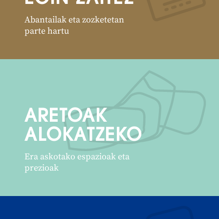
Abantailak eta zozketetan
parte hartu
ARETOAK
ALOKATZEKO
Era askotako espazioak eta
prezioak