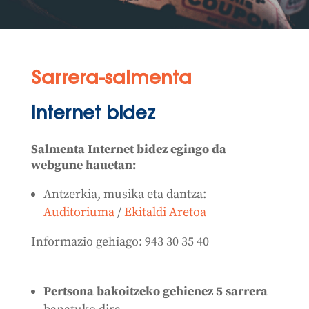
Sarrera-salmenta
Internet bidez
Salmenta Internet bidez egingo da
webgune hauetan:
Antzerkia, musika eta dantza:
Auditoriuma
/
Ekitaldi Aretoa
Informazio gehiago: 943 30 35 40
Pertsona bakoitzeko gehienez 5 sarrera