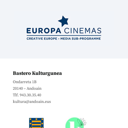
Bastero Kulturgunea
Ondarreta 1B
20140 – Andoain
Tlf. 943.30.35.40
kultura@andoain.eus