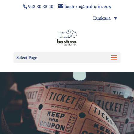
943 30 35 40
bastero@andoain.eus
Euskara
Select Page