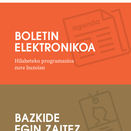
BOLETIN
ELEKTRONIKOA
Hilabeteko programazioa
zure buzoian
BAZKIDE
EGIN ZAITEZ