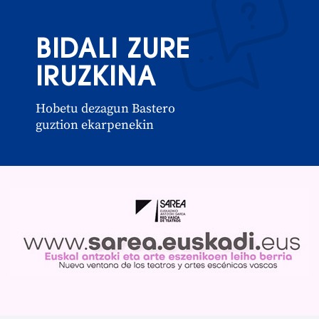
BIDALI ZURE
IRUZKINA
Hobetu dezagun Bastero
guztion ekarpenekin