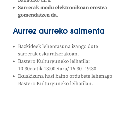
banatuko dira.
Sarrerak modu elektronikoan erostea
gomendatzen da
.
Aurrez aurreko salmenta
Bazkideek lehentasuna izango dute
sarrerak eskuratzerakoan.
Bastero Kulturguneko leihatila:
10:30etatik 13:00etara/ 16:30- 19:30
Ikuskizuna hasi baino ordubete lehenago
Bastero Kulturguneko leihatilan.