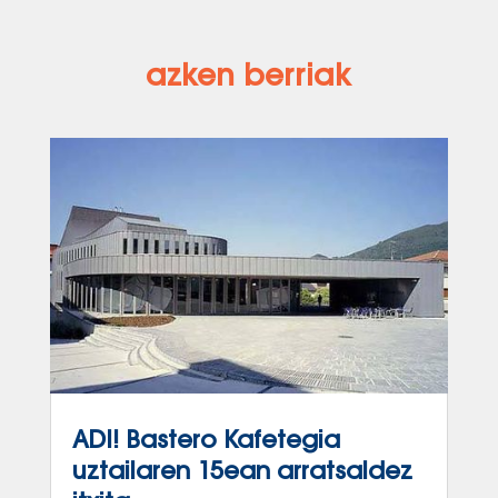
azken berriak
ADI! Bastero Kafetegia
uztailaren 15ean arratsaldez