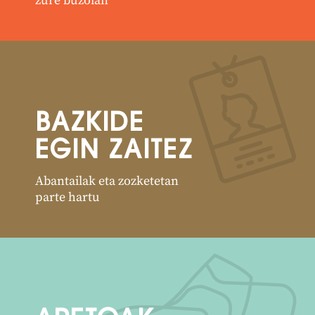
zure buzoian
BAZKIDE
EGIN ZAITEZ
Abantailak eta zozketetan
parte hartu