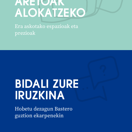
ARETOAK
ALOKATZEKO
Era askotako espazioak eta
prezioak
BIDALI ZURE
IRUZKINA
Hobetu dezagun Bastero
guztion ekarpenekin