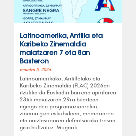
Latinoamerika, Antilla eta
Karibeko Zinemaldia
maiatzaren 7 eta 8an
Basteron
maiatza 5, 2026
Latinoamerikako, Antilletako eta
Karibeko Zinemaldia (FLAC) 2026an
itzuliko da Euskadin barrena apirilaren
23tik maiatzaren 29ra bitartean
egingo den programazioarekin,
zinema giza eskubideen, memoriaren
eta aniztasunaren defentsarako tresna
gisa bultzatuz. Mugarik...