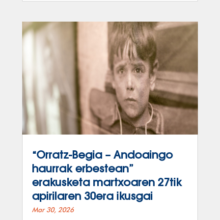
“Orratz-Begia – Andoaingo
haurrak erbestean”
erakusketa martxoaren 27tik
apirilaren 30era ikusgai
Mar 30, 2026