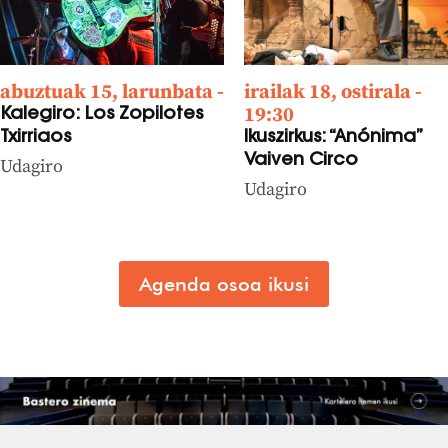
abuztuak 15, larunbata -
irailak 18, ostirala -
19:30
Kalegiro: Los Zopilotes
Txirriaos
Ikuszirkus: “Anónima”
Vaiven Circo
Udagiro
Udagiro
Agenda osoa ikusi