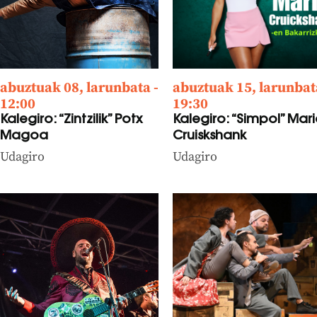
abuztuak 08, larunbata -
abuztuak 15, larunbat
12:00
19:30
Kalegiro: “Zintzilik” Potx
Kalegiro: “Simpol” Mar
Magoa
Cruiskshank
Udagiro
Udagiro