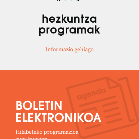
hezkuntza
programak
Informazio gehiago
BOLETIN
ELEKTRONIKOA
Hilabeteko programazioa