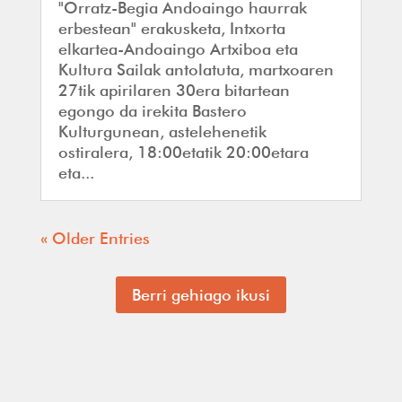
"Orratz-Begia Andoaingo haurrak
erbestean" erakusketa, Intxorta
elkartea-Andoaingo Artxiboa eta
Kultura Sailak antolatuta, martxoaren
27tik apirilaren 30era bitartean
egongo da irekita Bastero
Kulturgunean, astelehenetik
ostiralera, 18:00etatik 20:00etara
eta...
« Older Entries
Berri gehiago ikusi