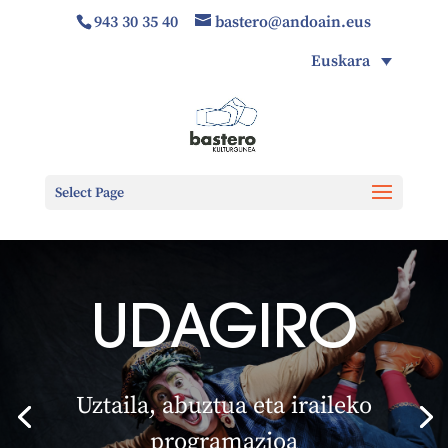
943 30 35 40
bastero@andoain.eus
Euskara
Select Page
UDAGIRO
Uztaila, abuztua eta iraileko
programazioa