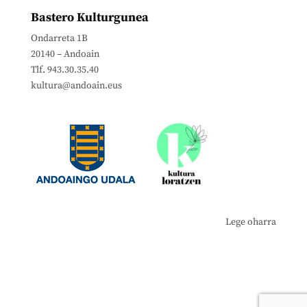
Bastero Kulturgunea
Ondarreta 1B
20140 – Andoain
Tlf. 943.30.35.40
kultura@andoain.eus
Lege oharra