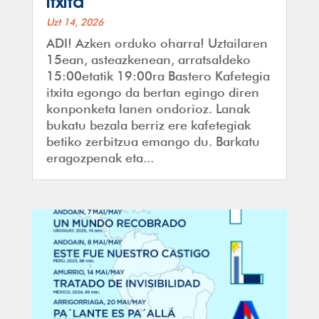
itxita
Uzt 14, 2026
ADI! Azken orduko oharra! Uztailaren
15ean, asteazkenean, arratsaldeko
15:00etatik 19:00ra Bastero Kafetegia
itxita egongo da bertan egingo diren
konponketa lanen ondorioz. Lanak
bukatu bezala berriz ere kafetegiak
betiko zerbitzua emango du. Barkatu
eragozpenak eta...