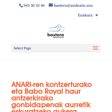
943 30 35 40
bastero@andoain.eus
Euskara
Select Page
ANARI-ren kontzerturako
eta Babo Royal haur
antzerkirako
gonbidapenak aurretik