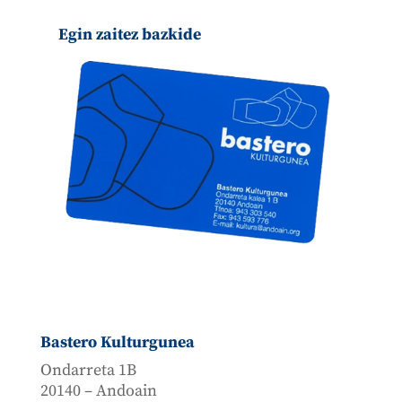
Egin zaitez bazkide
Bastero Kulturgunea
Ondarreta 1B
20140 – Andoain