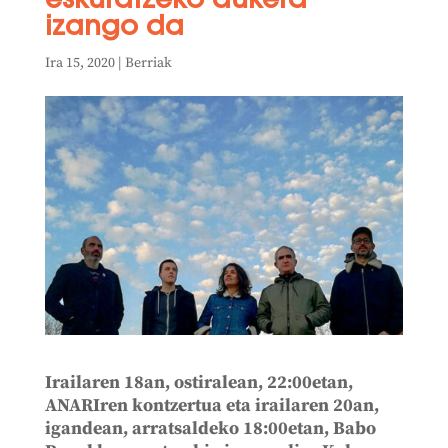
eskuratzeko aukera
izango da
Ira 15, 2020
|
Berriak
Irailaren 18an, ostiralean, 22:00etan,
ANARIren kontzertua eta irailaren 20an,
igandean, arratsaldeko 18:00etan, Babo