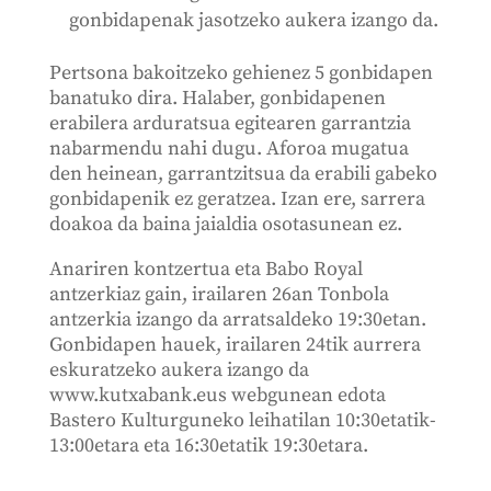
gonbidapenak jasotzeko aukera izango da.
Pertsona bakoitzeko gehienez 5 gonbidapen
banatuko dira. Halaber, gonbidapenen
erabilera arduratsua egitearen garrantzia
nabarmendu nahi dugu. Aforoa mugatua
den heinean, garrantzitsua da erabili gabeko
gonbidapenik ez geratzea. Izan ere, sarrera
doakoa da baina jaialdia osotasunean ez.
Anariren kontzertua eta Babo Royal
antzerkiaz gain, irailaren 26an Tonbola
antzerkia izango da arratsaldeko 19:30etan.
Gonbidapen hauek, irailaren 24tik aurrera
eskuratzeko aukera izango da
www.kutxabank.eus webgunean edota
Bastero Kulturguneko leihatilan 10:30etatik-
13:00etara eta 16:30etatik 19:30etara.