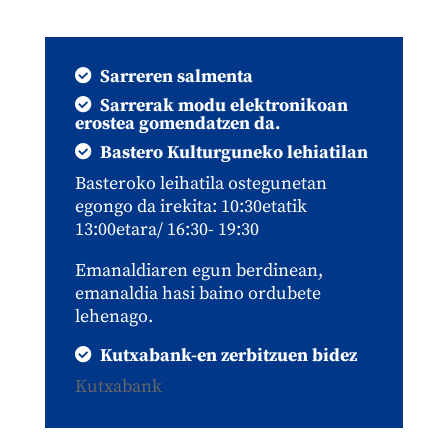
Sarreren salmenta
Sarrerak modu elektronikoan
erostea gomendatzen da.
Bastero Kulturguneko lehiatilan
Basteroko leihatila ostegunetan
egongo da irekita: 10:30etatik
13:00etara/ 16:30- 19:30
Emanaldiaren egun berdinean,
emanaldia hasi baino ordubete
lehenago.
Kutxabank-en zerbitzuen bidez
Kutxabank