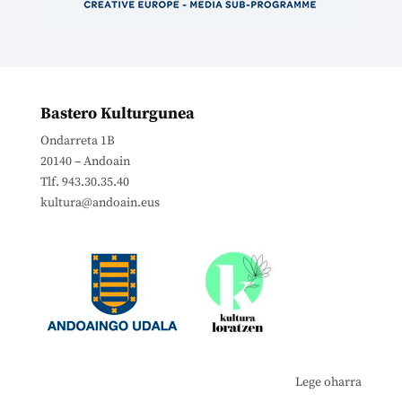
Bastero Kulturgunea
Ondarreta 1B
20140 – Andoain
Tlf. 943.30.35.40
kultura@andoain.eus
Lege oharra