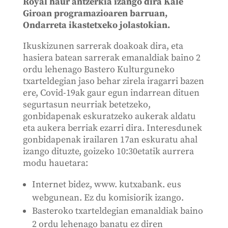
Royal haur antzerkia izango dira Kale
Giroan programazioaren barruan,
Ondarreta ikastetxeko jolastokian.
Ikuskizunen sarrerak doakoak dira, eta
hasiera batean sarrerak emanaldiak baino 2
ordu lehenago Bastero Kulturguneko
txarteldegian jaso behar zirela iragarri bazen
ere, Covid-19ak gaur egun indarrean dituen
segurtasun neurriak betetzeko,
gonbidapenak eskuratzeko aukerak aldatu
eta aukera berriak ezarri dira. Interesdunek
gonbidapenak irailaren 17an eskuratu ahal
izango dituzte, goizeko 10:30etatik aurrera
modu hauetara:
Internet bidez, www. kutxabank. eus
webgunean. Ez du komisiorik izango.
Basteroko txarteldegian emanaldiak baino
2 ordu lehenago banatu ez diren