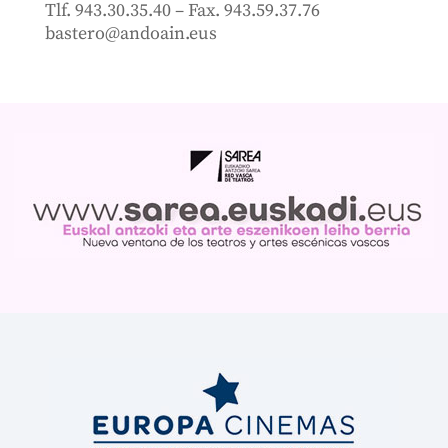
Tlf. 943.30.35.40 – Fax. 943.59.37.76
bastero@andoain.eus