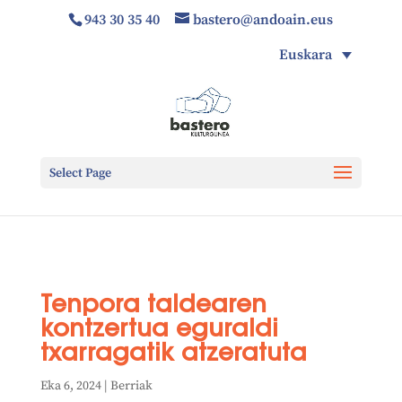
943 30 35 40
bastero@andoain.eus
Euskara
Select Page
Tenpora taldearen
kontzertua eguraldi
txarragatik atzeratuta
Eka 6, 2024
|
Berriak