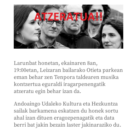
Larunbat honetan, ekainaren 8an,
19:00etan, Leizaran bailarako Otieta parkean
eman behar zen Tenpora taldearen musika
kontzertua eguraldi iragarpenengatik
atzeratu egin behar izan da.
Andoaingo Udaleko Kultura eta Hezkuntza
sailak barkamena eskatzen du honek sortu
ahal izan dituen eragozpenagatik eta data
berri bat jakin bezain laster jakinaraziko du.