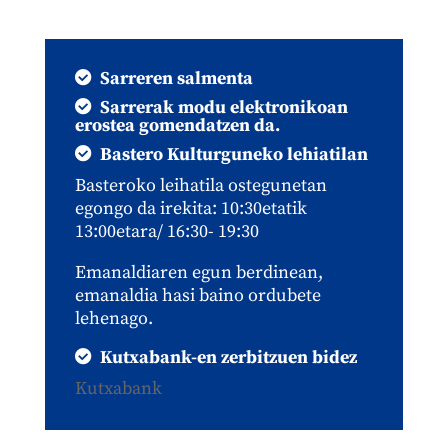
Sarreren salmenta
Sarrerak modu elektronikoan
erostea gomendatzen da.
Bastero Kulturguneko lehiatilan
Basteroko leihatila ostegunetan
egongo da irekita: 10:30etatik
13:00etara/ 16:30- 19:30
Emanaldiaren egun berdinean,
emanaldia hasi baino ordubete
lehenago.
Kutxabank-en zerbitzuen bidez
Kutxabank