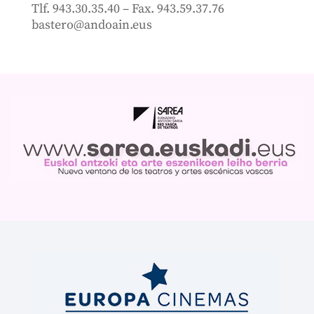
Tlf. 943.30.35.40 – Fax. 943.59.37.76
bastero@andoain.eus