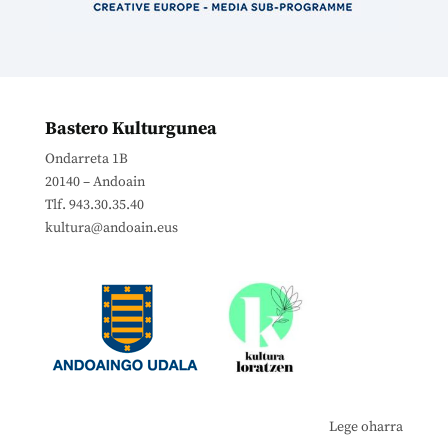
Bastero Kulturgunea
Ondarreta 1B
20140 – Andoain
Tlf. 943.30.35.40
kultura@andoain.eus
Lege oharra