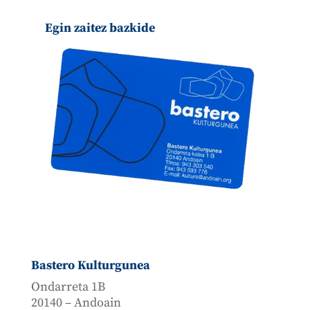
Egin zaitez bazkide
Bastero Kulturgunea
Ondarreta 1B
20140 – Andoain