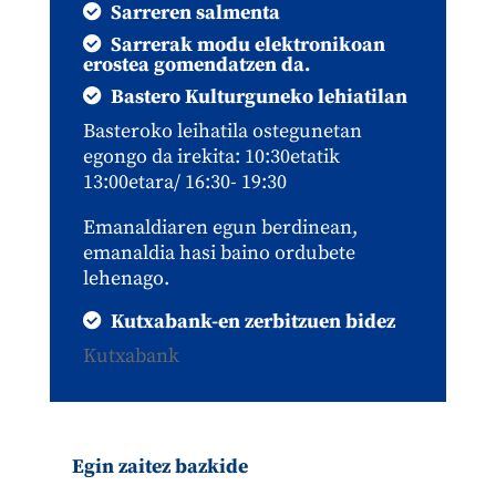
Sarreren salmenta
Sarrerak modu elektronikoan
erostea gomendatzen da.
Bastero Kulturguneko lehiatilan
Basteroko leihatila ostegunetan
egongo da irekita: 10:30etatik
13:00etara/ 16:30- 19:30
Emanaldiaren egun berdinean,
emanaldia hasi baino ordubete
lehenago.
Kutxabank-en zerbitzuen bidez
Kutxabank
Egin zaitez bazkide