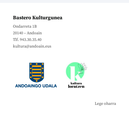
Bastero Kulturgunea
Ondarreta 1B
20140 – Andoain
Tlf. 943.30.35.40
kultura@andoain.eus
Lege oharra