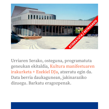
Urriaren 5erako, osteguna, programatuta
geneukan ekitaldia,
Kultura manifestuaren
irakurketa + Ezekiel DJa
, atzeratu egin da.
Data berria daukagunean, jakinaraziko
dizuegu. Barkatu eragozpenak.