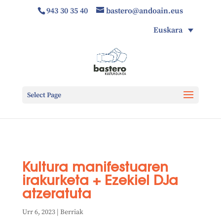
943 30 35 40
bastero@andoain.eus
Euskara
Select Page
Kultura manifestuaren
irakurketa + Ezekiel DJa
atzeratuta
Urr 6, 2023
|
Berriak