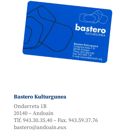
Bastero Kulturgunea
Ondarreta 1B
20140 – Andoain
Tlf. 943.30.35.40 – Fax. 943.59.37.76
bastero@andoain.eus