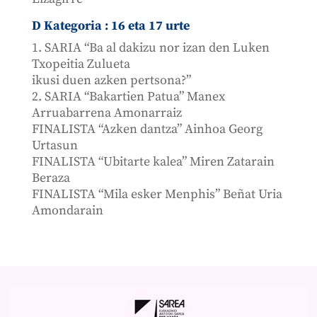
D Kategoria : 16 eta 17 urte
1. SARIA “Ba al dakizu nor izan den Luken
Txopeitia Zulueta
ikusi duen azken pertsona?”
2. SARIA “Bakartien Patua” Manex
Arruabarrena Amonarraiz
FINALISTA “Azken dantza” Ainhoa Georg
Urtasun
FINALISTA “Ubitarte kalea” Miren Zatarain
Beraza
FINALISTA “Mila esker Menphis” Beñat Uria
Amondarain