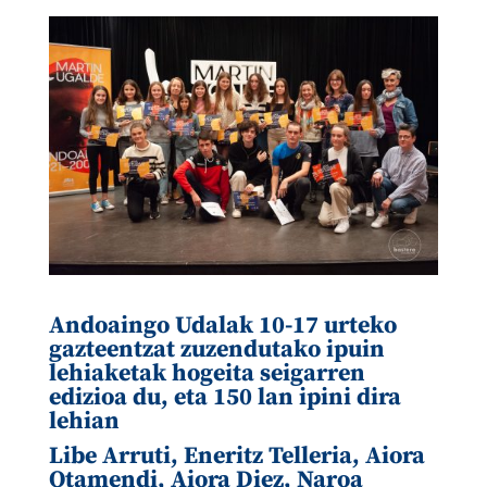
Andoaingo Udalak 10-17 urteko
gazteentzat zuzendutako ipuin
lehiaketak hogeita seigarren
edizioa du, eta 150 lan ipini dira
lehian
Libe Arruti, Eneritz Telleria, Aiora
Otamendi, Aiora Diez, Naroa