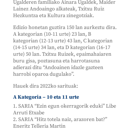
Ugalderen familiako Ainara Ugaldek, Maider
Lainez Andoaingo alkateak, Txitxu Ruiz
Hezkuntza eta Kultura zinegotziak.
Edizio honetan guztira 150 lan aurkeztu dira.
A kategorian (10-11 urte) 23 lan, B
kategorian (12-13 urte) 43 lan, C kategorian
(14-15 urte) 34 lan, eta D kategorian (16-17
urte) 50 lan. Txitxu Ruizek, epaimahaiaren
buru gisa, poztasuna eta harrotasuna
adierazi ditu “Andoainen idazle gazteen
harrobi oparoa dugulako”.
Hauek dira 2022ko sarituak:
A Kategoria – 10 eta 11 urte
1. SARIA “Ezin egun okerragorik eduki” Libe
Arruti Etxabe
2. SARIA “Hitz totela naiz, arazoren bat?”
Eneritz Telleria Martin