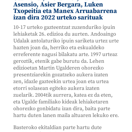
Asensio, Asier Bergara, Luken
Txopeitia eta Manex Arruabarrena
izan dira 2022 urteko sarituak
10-17 urteko gazteentzat zuzenduriko ipuin
lehiaketak 26. edizioa du aurten. Andoaingo
Udalak antolaturiko ipuin sariketa urtez urte
hazten joan da, herriko eta eskualdeko
erreferente nagusi bilakatu arte. 1997 urteaz
geroztik, etenik gabe burutu da. Lehen
edizioetan Martin Ugalderen ohorezko
presentziarekin gozatzeko aukera izaten
zen, idazle gazteekin urtea joan eta urtea
etorri solasean egiteko aukera izaten
zuelarik. 2004tik aurrera, katea ez da eten,
eta Ugalde familiako kideak lehiaketaren
ohorezko gonbidatu izan dira, baita parte
hartu duten lanen maila altuaren lekuko ere.
Basteroko ekitaldian parte hartu dute