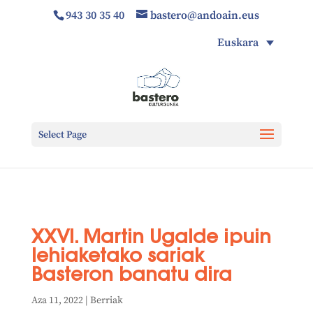
943 30 35 40
bastero@andoain.eus
Euskara
Select Page
XXVI. Martin Ugalde ipuin
lehiaketako sariak
Basteron banatu dira
Aza 11, 2022
|
Berriak