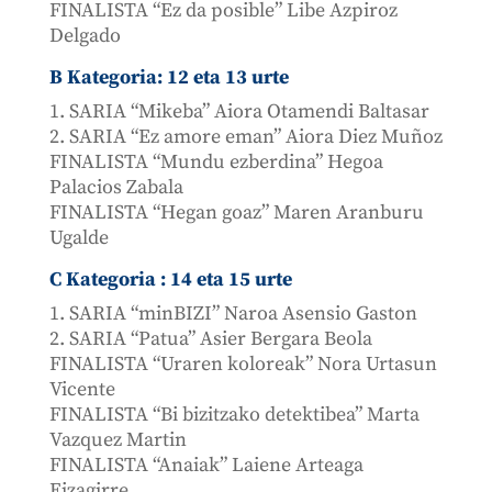
FINALISTA “Ez da posible” Libe Azpiroz
Delgado
B Kategoria: 12 eta 13 urte
1. SARIA “Mikeba” Aiora Otamendi Baltasar
2. SARIA “Ez amore eman” Aiora Diez Muñoz
FINALISTA “Mundu ezberdina” Hegoa
Palacios Zabala
FINALISTA “Hegan goaz” Maren Aranburu
Ugalde
C Kategoria : 14 eta 15 urte
1. SARIA “minBIZI” Naroa Asensio Gaston
2. SARIA “Patua” Asier Bergara Beola
FINALISTA “Uraren koloreak” Nora Urtasun
Vicente
FINALISTA “Bi bizitzako detektibea” Marta
Vazquez Martin
FINALISTA “Anaiak” Laiene Arteaga
Eizagirre