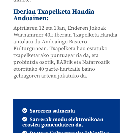
Iberian Txapelketa Handia
Andoainen:
Apirilaren 12 eta 13an, Enderen Jokoak
Warhammer 40k Iberian Txapelketa Handia
antolatu du Andoaingo Bastero
Kulturgunean. Txapelketa hau estatuko
txapelketarako puntuagarria da, eta
probintzia osotik, EAEtik eta Nafarroatik
etorritako 40 parte-hartzaile baino
gehiagoren artean jokatuko da.
Sarreren salmenta
Sarrerak modu elektronikoan
erostea gomendatzen da.