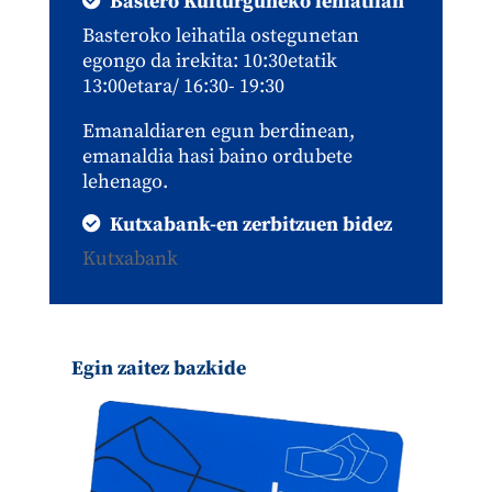
Bastero Kulturguneko lehiatilan
Basteroko leihatila ostegunetan
egongo da irekita: 10:30etatik
13:00etara/ 16:30- 19:30
Emanaldiaren egun berdinean,
emanaldia hasi baino ordubete
lehenago.
Kutxabank-en zerbitzuen bidez
Kutxabank
Egin zaitez bazkide