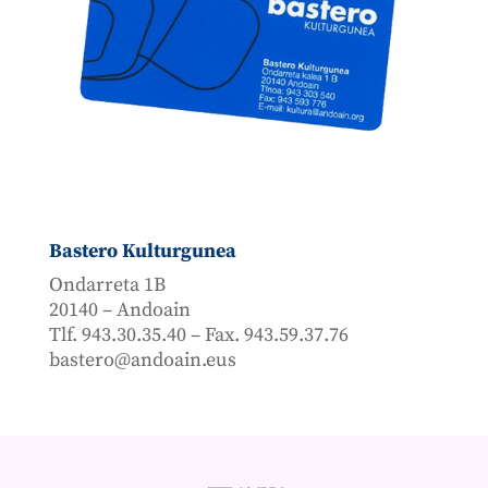
Bastero Kulturgunea
Ondarreta 1B
20140 – Andoain
Tlf. 943.30.35.40 – Fax. 943.59.37.76
bastero@andoain.eus