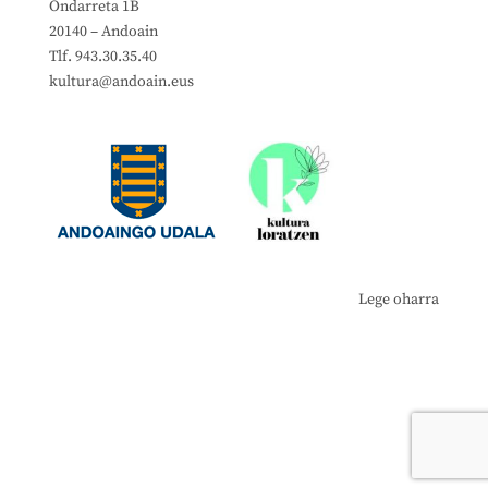
Ondarreta 1B
20140 – Andoain
Tlf. 943.30.35.40
kultura@andoain.eus
Lege oharra
Lege oharra