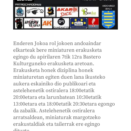
Enderen Jokoa rol jokoen andoaindar
elkarteak bere miniaturen erakusketa
egingo du apirilaren 7tik 12ra Bastero
Kulturguneko erakusketa aretoan.
Erakusketa honek diziplina honek
miniaturetan egiten duen lana ikusteko
aukera eskainiko dio publikoari eta
astelehenetik ostiralera 18:00etatik
20:00etara eta larunbatean 10:30etatik
13:00etara eta 18:00etatik 20:30etara egongo
da zabalik. Astelehenetik ostiralera
arratsaldean, miniaturak margotzeko
erakustaldiak eta tailerrak ere egingo
dituzte.