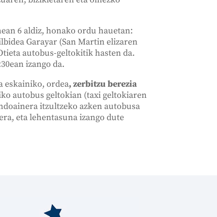
nean 6 aldiz, honako ordu hauetan:
bilbidea Garayar (San Martin elizaren
Otieta autobus-geltokitik hasten da.
:30ean izango da.
 eskainiko, ordea
, zerbitzu berezia
iko autobus geltokian (taxi geltokiaren
ndoainera itzultzeko azken autobusa
ra, eta lehentasuna izango dute