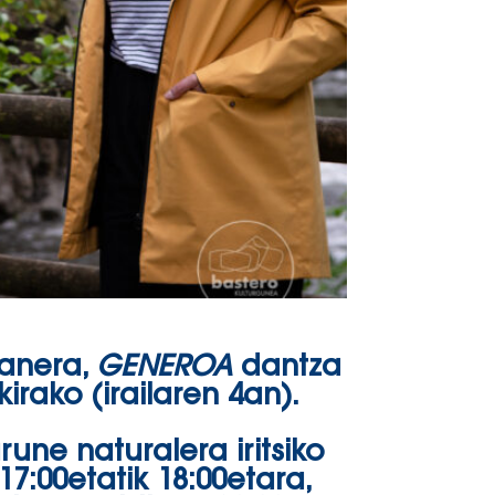
ranera,
GENEROA
dantza
irako (irailaren 4an).
une naturalera iritsiko
17:00etatik 18:00etara,