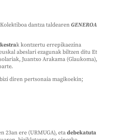
 Kolektiboa dantza taldearen
GENEROA
rkestra
k kontzertu errepikaezina
euskal abeslari ezagunak biltzen ditu Et
tsolariak, Juantxo Arakama (Glaukoma),
arte.
bizi diren pertsonaia magikoekin;
aren 23an ere (URMUGA), eta
debekatuta
uaren, bizikletaren eta oinezko