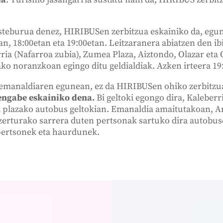
 asteburua denez, HIRIBUSen zerbitzua eskainiko da, egu
tan, 18:00etan eta 19:00etan. Leitzaranera abiatzen den i
rria (Nafarroa zubia), Zumea Plaza, Aiztondo, Olazar eta 
ako noranzkoan egingo ditu geldialdiak. Azken irteera 19
emanaldiaren egunean, ez da HIRIBUSen ohiko zerbitzua
tengabe eskainiko dena.
Bi geltoki egongo dira, Kaleberr
a plazako autobus geltokian. Emanaldia amaitutakoan, A
rturako sarrera duten pertsonak sartuko dira autobuse
pertsonek eta haurdunek.