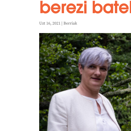
berezi bate
Uzt 16, 2021
|
Berriak