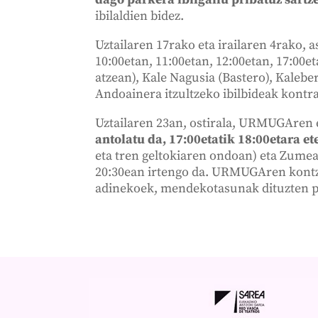
ibilaldien bidez.
Uztailaren 17rako eta irailaren 4rako,
10:00etan, 11:00etan, 12:00etan, 17:00e
atzean), Kale Nagusia (Bastero), Kalebe
Andoainera itzultzeko ibilbideak kontr
Uztailaren 23an, ostirala, URMUGAren 
antolatu da, 17:00etatik 18:00etara e
eta tren geltokiaren ondoan) eta Zume
20:30ean irtengo da. URMUGAren kontze
adinekoek, mendekotasunak dituzten 