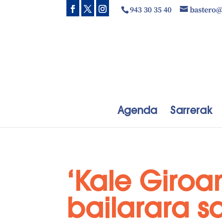
943 30 35 40
bastero
Agenda
Sarrerak
‘Kale Giroan
bailarara sa