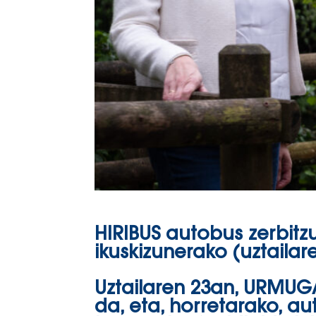
HIRIBUS autobus zerbitz
ikuskizunerako (uztaila
Uztailaren 23an, URMUGA
da, eta, horretarako, au