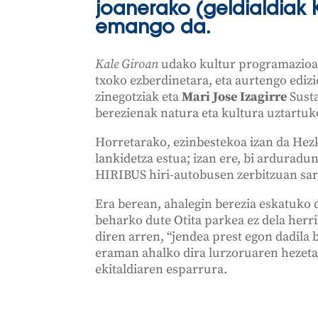
joanerako (geldialdiak 
emango da.
Kale Giroan
udako kultur programazioak
txoko ezberdinetara, eta aurtengo ediz
zinegotziak eta
Mari Jose Izagirre
Susta
berezienak natura eta kultura uztartuk
Horretarako, ezinbestekoa izan da Hezk
lankidetza estua; izan ere, bi arduradun
HIRIBUS hiri-autobusen zerbitzuan sart
Era berean, ahalegin berezia eskatuko d
beharko dute Otita parkea ez dela herr
diren arren, “jendea prest egon dadila b
eraman ahalko dira lurzoruaren hezeta
ekitaldiaren esparrura.