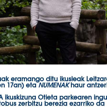
uak eramango ditu ikusleak Leitza
ren 17an) eta
NUMENAK
haur antzerk
 ikuskizuna Otieta parkearen ingur
tobus zerbitzu berezia ezarriko da 