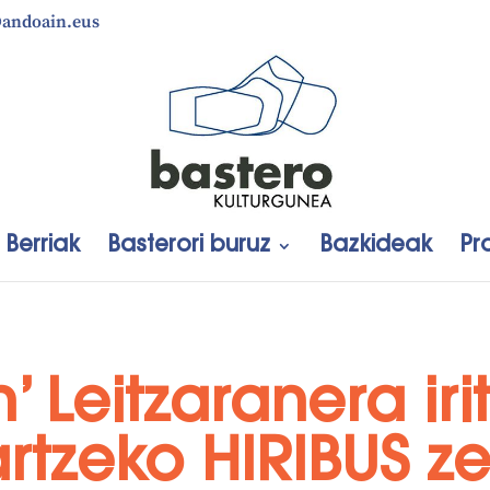
@andoain.eus
Berriak
Basterori buruz
Bazkideak
Pr
’ Leitzaranera iri
rtzeko HIRIBUS ze