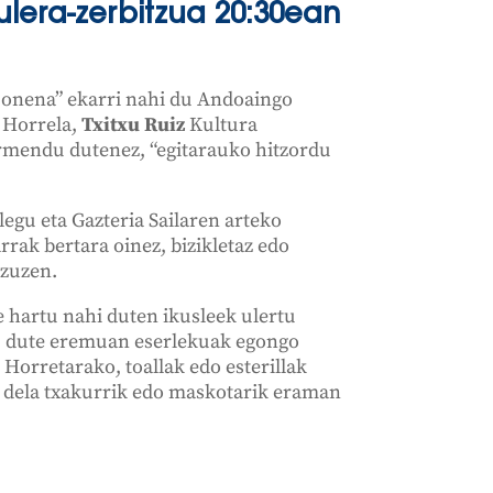
ulera-zerbitzua 20:30ean
onena” ekarri nahi du Andoaingo
. Horrela,
Txitxu Ruiz
Kultura
rmendu dutenez, “egitarauko hitzordu
egu eta Gazteria Sailaren arteko
rrak bertara oinez, bizikletaz edo
 zuzen.
e hartu nahi duten ikusleek ulertu
atu dute eremuan eserlekuak egongo
 Horretarako, toallak edo esterillak
o dela txakurrik edo maskotarik eraman