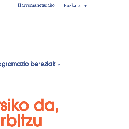
Harremanetarako
Euskara
ogramazio bereziak
tsiko da,
rbitzu