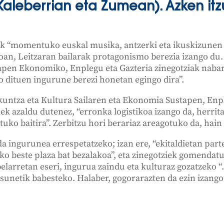
Kaleberrian eta Zumean). Azken itz
 “momentuko euskal musika, antzerki eta ikuskizunen 
ioan, Leitzaran bailarak protagonismo berezia izango du
pen Ekonomiko, Enplegu eta Gazteria zinegotziak naba
o dituen ingurune berezi honetan egingo dira”.
untza eta Kultura Sailaren eta Ekonomia Sustapen, Enpl
ek azaldu dutenez, “erronka logistikoa izango da, herrita
uko baitira”. Zerbitzu hori berariaz areagotuko da, hain
a ingurunea errespetatzeko; izan ere, “ekitaldietan part
iko beste plaza bat bezalakoa”, eta zinegotziek gomend
elarretan eseri, ingurua zaindu eta kulturaz gozatzeko “.
sunetik babesteko. Halaber, gogorarazten da ezin izang