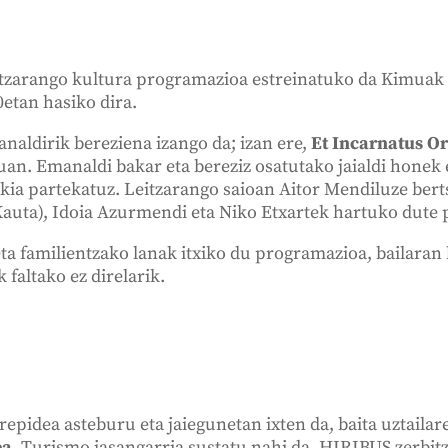
itzarango kultura programazioa estreinatuko da Kimuak
etan hasiko dira.
naldirik bereziena izango da; izan ere,
Et Incarnatus O
uan. Emanaldi bakar eta bereziz osatutako jaialdi honek 
okia partekatuz. Leitzarango saioan Aitor Mendiluze ber
uta), Idoia Azurmendi eta Niko Etxartek hartuko dute p
ta familientzako lanak itxiko du programazioa, bailaran 
 faltako ez direlarik.
rrepidea asteburu eta jaiegunetan ixten da, baita uztail
ea
. Turismo jasangarria sustatu nahi da, HIRIBUS zerbitz