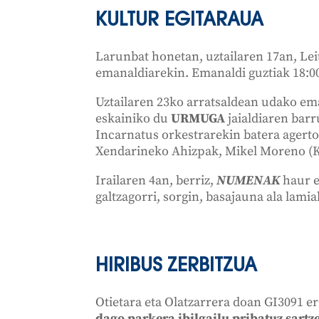
KULTUR EGITARAUA
Larunbat honetan, uztailaren 17an, Le
emanaldiarekin. Emanaldi guztiak 18:00
Uztailaren 23ko arratsaldean udako ema
eskainiko du
URMUGA
jaialdiaren barr
Incarnatus orkestrarekin batera agert
Xendarineko Ahizpak, Mikel Moreno (Ka
Irailaren 4an, berriz,
NUMENAK
haur e
galtzagorri, sorgin, basajauna ala lamiak
HIRIBUS ZERBITZUA
Otietara eta Olatzarrera doan GI3091 e
dago parkera ibilgailu pribatuz sartz