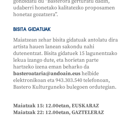
gonbidatu du “Basterora gerturatu dadin,
udaberri honetako kalitatezko proposamen
honetaz gozatzera”.
BISITA GIDATUAK
Maiatzean zehar bisita gidatuak antolatu dira
artista hauen lanean sakondu nahi
dutenentzat. Bisita gidatuek 15 lagunentzako
lekua izango dute, eta horietan parte
hartzeko izena eman beharko da
basteroataria@andoain.eus
helbide
elektronikoan eta 943.303.540 telefonoan,
Bastero Kulturguneko bulegoen ordutegian.
Maiatzak 15: 12.00etan, EUSKARAZ
Maiatzak 22: 12.00etan, GAZTELERAZ