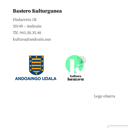
Bastero Kulturgunea
Ondarreta 1B
20140 – Andoain
Tlf. 943.30.35.40
kultura@andoain.eus
Lege oharra