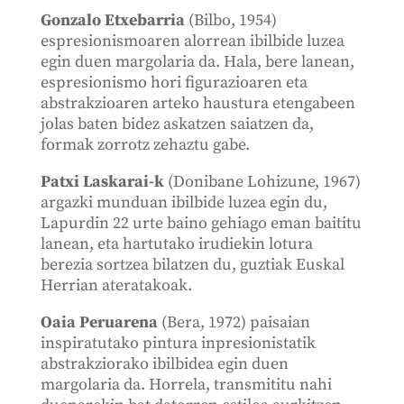
Gonzalo Etxebarria
(Bilbo, 1954)
espresionismoaren alorrean ibilbide luzea
egin duen margolaria da. Hala, bere lanean,
espresionismo hori figurazioaren eta
abstrakzioaren arteko haustura etengabeen
jolas baten bidez askatzen saiatzen da,
formak zorrotz zehaztu gabe.
Patxi Laskarai-k
(Donibane Lohizune, 1967)
argazki munduan ibilbide luzea egin du,
Lapurdin 22 urte baino gehiago eman baititu
lanean, eta hartutako irudiekin lotura
berezia sortzea bilatzen du, guztiak Euskal
Herrian ateratakoak.
Oaia Peruarena
(Bera, 1972) paisaian
inspiratutako pintura inpresionistatik
abstrakziorako ibilbidea egin duen
margolaria da. Horrela, transmititu nahi