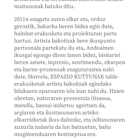
maitasunak batuko ditu.
2011n ezagutu zuten elkar eta, orduz
geroztik, bakarka beren bidea egin dute,
hainbat erakusketa eta proiektutan parte
hartuz. Artista bakoitzak bere ikuspuntu
pertsonala partekatu du eta, Andoainen
ikusgai egongo diren lanen bidez, bisitariei
beren amets, inpresio, sentimendu, ekarpen
eta barne-prozesuak ezagutaraztea nahi
dute. Horrela, ESPAZIO KUTTUNAK talde-
erakusketak artista bakoitzak egindako
bilakaera oparoaren isla izan nahi du. Haien
obretan, naturaren presentzia (itsasoa,
mendia, basoa) indartsu agertzen da,
argiaren eta iluntasunaren arteko
elkarrizketak ikus daitezke, eta isiltasunaren
xuxurla nabaria da lan batzuetan, baita
mugimenduaren kontzeptua ere.