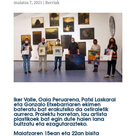
maiatza 7, 2021
|
Berriak
Iker Valle, Oaia Peruarena, Patxi Laskarai
eta Gonzalo Etxebarriaren ekimen
bateratu bat erakutsiko da ostiraletik
aurrera. Proiektu horretan, lau artista
plastikoek bat egin dute haien lana
bultzatu eta ezagutarazteko.
Maiatzaren 15ean eta 22an bisita