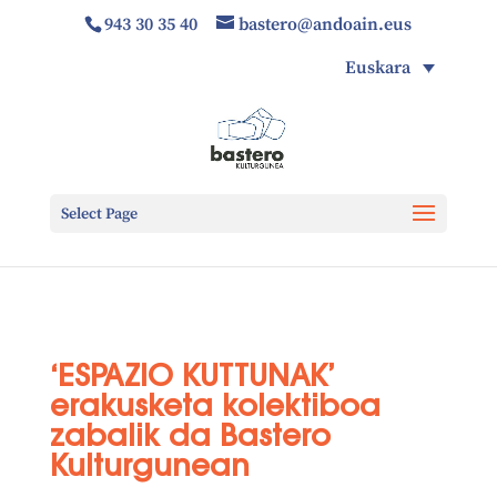
943 30 35 40
bastero@andoain.eus
Euskara
Select Page
‘ESPAZIO KUTTUNAK’
erakusketa kolektiboa
zabalik da Bastero
Kulturgunean