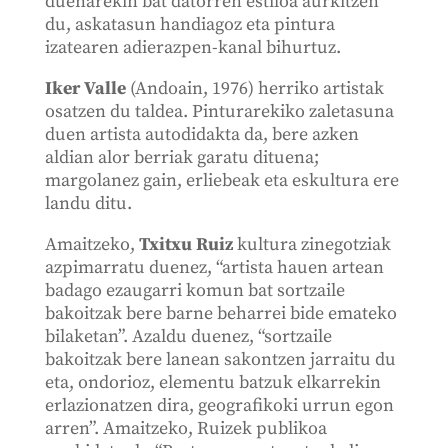
duenarekin bat datorren estiloa aurkitzen
du, askatasun handiagoz eta pintura
izatearen adierazpen-kanal bihurtuz.
Iker Valle
(Andoain, 1976) herriko artistak
osatzen du taldea. Pinturarekiko zaletasuna
duen artista autodidakta da, bere azken
aldian alor berriak garatu dituena;
margolanez gain, erliebeak eta eskultura ere
landu ditu.
Amaitzeko,
Txitxu Ruiz
kultura zinegotziak
azpimarratu duenez, “artista hauen artean
badago ezaugarri komun bat sortzaile
bakoitzak bere barne beharrei bide emateko
bilaketan”. Azaldu duenez, “sortzaile
bakoitzak bere lanean sakontzen jarraitu du
eta, ondorioz, elementu batzuk elkarrekin
erlazionatzen dira, geografikoki urrun egon
arren”. Amaitzeko, Ruizek publikoa