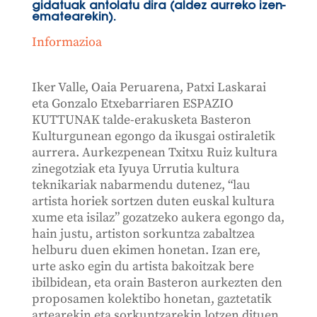
gidatuak antolatu dira (aldez aurreko izen-
ematearekin).
Informazioa
Iker Valle, Oaia Peruarena, Patxi Laskarai
eta Gonzalo Etxebarriaren ESPAZIO
KUTTUNAK talde-erakusketa Basteron
Kulturgunean egongo da ikusgai ostiraletik
aurrera. Aurkezpenean Txitxu Ruiz kultura
zinegotziak eta Iyuya Urrutia kultura
teknikariak nabarmendu dutenez, “lau
artista horiek sortzen duten euskal kultura
xume eta isilaz” gozatzeko aukera egongo da,
hain justu, artiston sorkuntza zabaltzea
helburu duen ekimen honetan. Izan ere,
urte asko egin du artista bakoitzak bere
ibilbidean, eta orain Basteron aurkezten den
proposamen kolektibo honetan, gaztetatik
artearekin eta sorkuntzarekin lotzen dituen