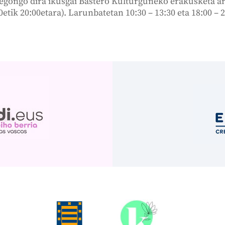
ongo dira ikusgai Bastero Kulturguneko erakusketa are
0etik 20:00etara). Larunbatetan 10:30 – 13:30 eta 18:00 – 2