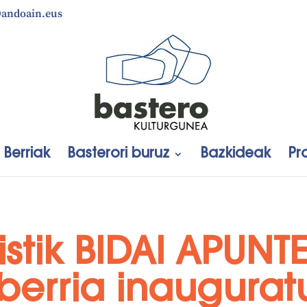
@andoain.eus
Berriak
Basterori buruz
Bazkideak
Pr
stik BIDAI APUNT
berria inaugurat