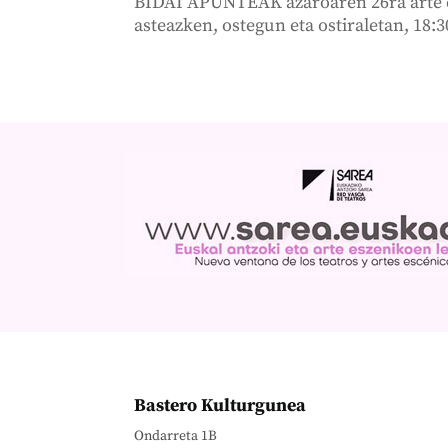
BIDAI APUNTEAK azaroaren 26ra arte eg
asteazken, ostegun eta ostiraletan, 18:3
Bastero Kulturgunea
Ondarreta 1B