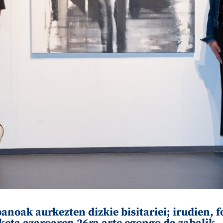
banoak aurkezten dizkie bisitariei; irudien,