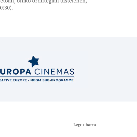
toan, ohiko ordutegian (astelehen,
0:30).
Lege oharra