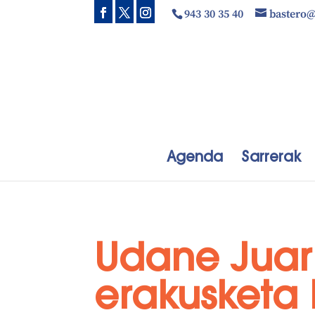
943 30 35 40
bastero
Agenda
Sarrerak
Udane Juari
erakusketa 