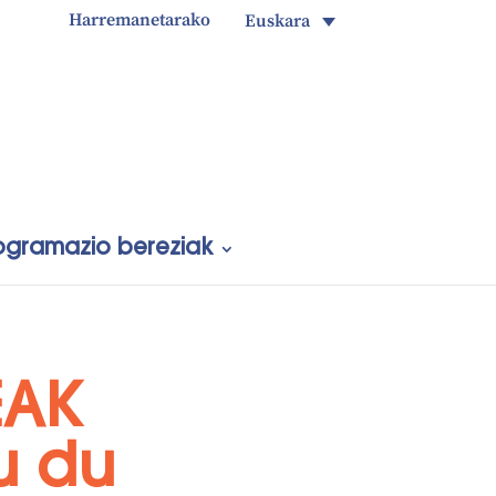
Harremanetarako
Euskara
ogramazio bereziak
EAK
u du