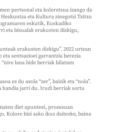
en pertsonal eta koloretsua izango da
a Hezkuntza eta Kultura zinegotzi Txitxu
rogramaren eskutik, Euskadiko
ri eta bisualak erakusten dizkigu,
punteak erakusten dizkigu”. 2022 urtean
 eta sentsazioei garrantzia berezia
 “nire lana bide berriak bilatzen
oa ez du axola “zer”, baizik eta “nola”.
 handia jarri du. Irudi berriak sortu
ematen diet apunteei, prozesuan
. Kolore bizi asko ikus daitezke, baina