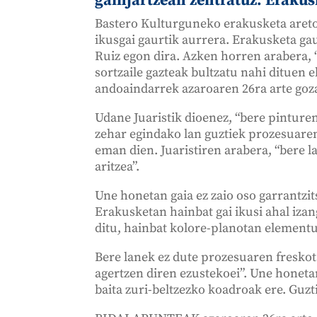
gainjartzean zentratuz. Erakus
Bastero Kulturguneko erakusketa aret
ikusgai gaurtik aurrera. Erakusketa gau
Ruiz egon dira. Azken horren arabera,
sortzaile gazteak bultzatu nahi dituen 
andoaindarrek azaroaren 26ra arte goza
Udane Juaristik dioenez, “bere pinture
zehar egindako lan guztiek prozesuaren 
eman dien. Juaristiren arabera, “bere la
aritzea”.
Une honetan gaia ez zaio oso garrantzits
Erakusketan hainbat gai ikusi ahal izan
ditu, hainbat kolore-planotan elementu
Bere lanek ez dute prozesuaren freskot
agertzen diren ezustekoei”. Une honeta
baita zuri-beltzezko koadroak ere. Guz