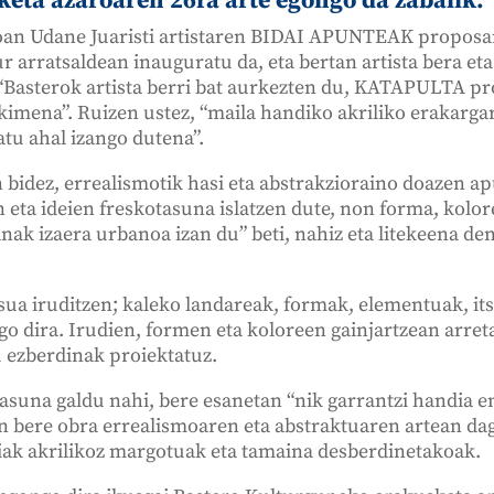
keta azaroaren 26ra arte egongo da zabalik.
oan Udane Juaristi artistaren BIDAI APUNTEAK proposam
r arratsaldean inauguratu da, eta bertan artista bera et
 “Basterok artista berri bat aurkezten du, KATAPULTA p
ekimena”. Ruizen ustez, “maila handiko akriliko erakargar
tu ahal izango dutena”.
n bidez, errealismotik hasi eta abstrakzioraino doazen a
eta ideien freskotasuna islatzen dute, non forma, kolore
nak izaera urbanoa izan du” beti, nahiz eta litekeena den
ua iruditzen; kaleko landareak, formak, elementuak, itsas
go dira. Irudien, formen eta koloreen gainjartzean arreta
 ezberdinak proiektatuz.
asuna galdu nahi, bere esanetan “nik garrantzi handia 
n bere obra errealismoaren eta abstraktuaren artean dago
tiak akrilikoz margotuak eta tamaina desberdinetakoak.