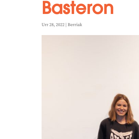
Basteron
Urr 28, 2022
|
Berriak