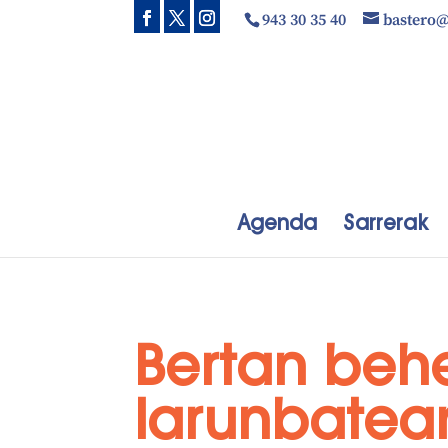
943 30 35 40
bastero
Agenda
Sarrerak
Bertan beh
larunbatean