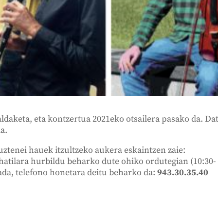
aldaketa, eta kontzertua 2021eko otsailera pasako da. Da
da.
uztenei hauek itzultzeko aukera eskaintzen zaie:
atilara hurbildu beharko dute ohiko ordutegian (10:30-
 bada, telefono honetara deitu beharko da:
943.30.35.40