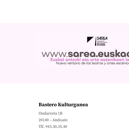
Bastero Kulturgunea
Ondarreta 1B
20140 – Andoain
Tlf. 943.30.35.40