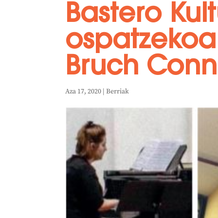
Bastero Ku
ospatzekoa 
Bruch Conne
Aza 17, 2020
|
Berriak