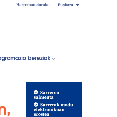
Harremanetarako
Euskara
ogramazio bereziak
Sarreren
salmenta
Sarrerak modu
n,
elektronikoan
erostea