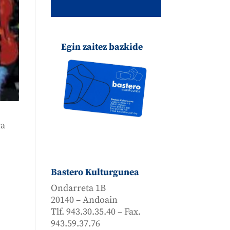
Egin zaitez bazkide
ta
Bastero Kulturgunea
Ondarreta 1B
20140 – Andoain
Tlf. 943.30.35.40 – Fax.
943.59.37.76