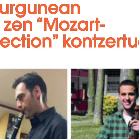
lturgunean
zen “Mozart-
ction” kontzert