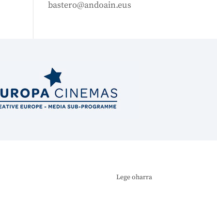
bastero@andoain.eus
Lege oharra