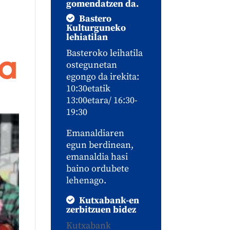
gomendatzen da.
Bastero
Kulturguneko
lehiatilan
Basteroko leihatila
ua
ostegunetan
egongo da irekita:
10:30etatik
13:00etara/ 16:30-
19:30
Emanaldiaren
egun berdinean,
emanaldia hasi
baino ordubete
lehenago.
Kutxabank-en
zerbitzuen bidez
Kutxabank