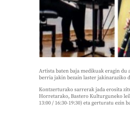
Artista baten baja medikuak eragin du 
berria jakin bezain laster jakinaraziko 
Kontzerturako sarrerak jada erosita zit
Horretarako, Bastero Kulturguneko leih
13:00 / 16:30-19:30) eta gerturatu ezin