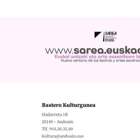
Bastero Kulturgunea
Ondarreta 1B
20140 – Andoain
Tlf. 943.30.35.40
kultura@andoain.eus