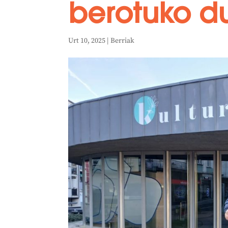
berotuko d
Urt 10, 2025
|
Berriak