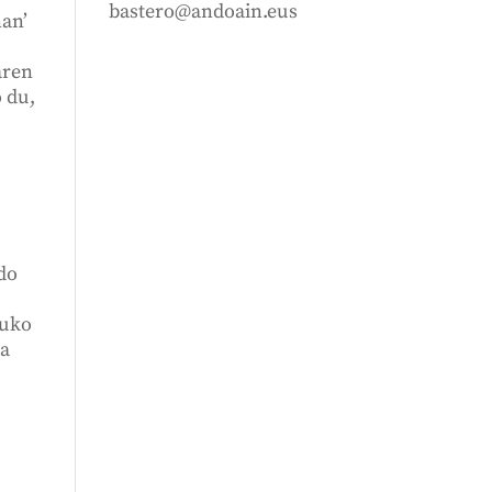
bastero@andoain.eus
ñan’
aren
 du,
edo
tuko
ta