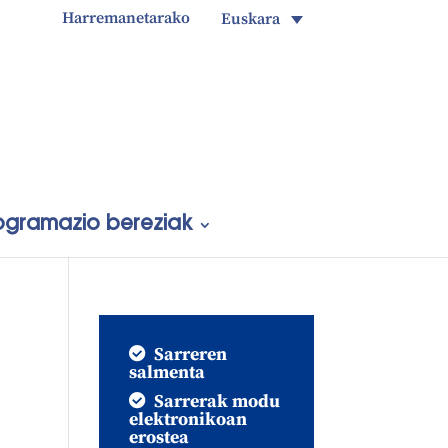
Harremanetarako
Euskara
ogramazio bereziak
Sarreren
salmenta
Sarrerak modu
elektronikoan
erostea