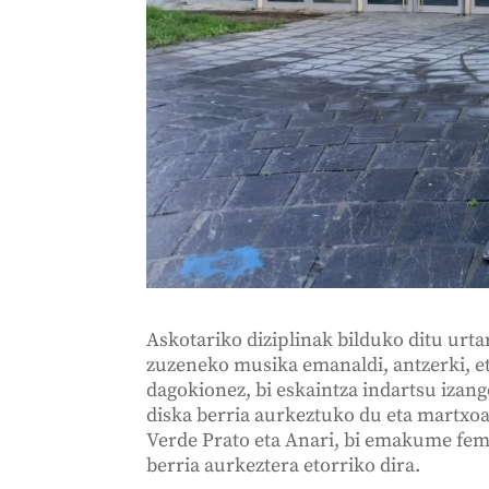
Askotariko diziplinak bilduko ditu urta
zuzeneko musika emanaldi, antzerki, et
dagokionez, bi eskaintza indartsu izang
diska berria aurkeztuko du eta martx
Verde Prato eta Anari, bi emakume fem
berria aurkeztera etorriko dira.