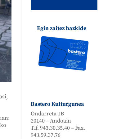
Egin zaitez bazkide
asi,
Bastero Kulturgunea
Ondarreta 1B
uan:
20140 – Andoain
sko
Tlf. 943.30.35.40 – Fax.
943.59.37.76