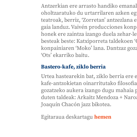
Antzerkian ere arrasto handiko emanal
oholtzaratuko du urtarrilaren azken e
teatroak, berriz, ‘Zorretan’ antzezlana
gaia landuz. Vaivén producciones konpa
honek ere zaintza izango duela zehar-le
besteak beste: Katxiporreta taldekoen ‘O
konpainiaren ‘Moko’ lana. Dantzaz goz
‘Ots’ ekarriko baitu.
Bastero-kafe, ziklo berria
Urtea hastearekin bat, ziklo berria ere
kafe-antzokietan oinarritutako filosof
gozatzeko aukera izango dugu mahaia p
duten taldeak: Arkaitz Mendoza + Naroa
Joaquín Chacón jazz bikotea.
Egitaraua deskartagu
hemen