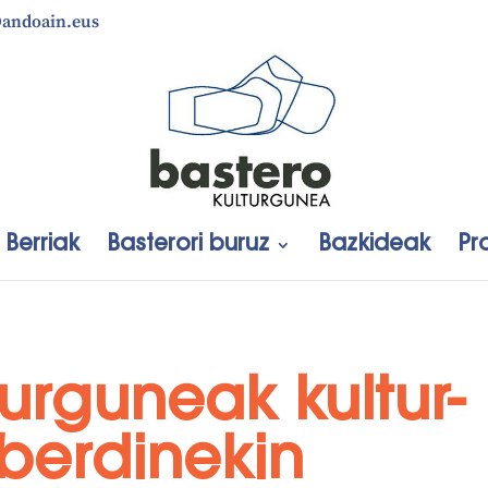
@andoain.eus
Berriak
Basterori buruz
Bazkideak
Pr
turguneak kultur-
zberdinekin