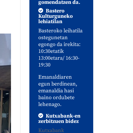
gomendatzen da.
Bastero
Kulturguneko
lehiatilan
Basteroko leihatila
ostegunetan
egongo da irekita:
10:30etatik
13:00etara/ 16:30-
19:30
Emanaldiaren
egun berdinean,
emanaldia hasi
baino ordubete
lehenago.
Kutxabank-en
zerbitzuen bidez
Kutxabank