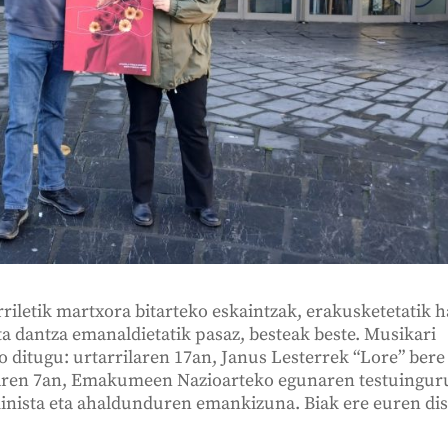
rriletik martxora bitarteko eskaintzak, erakusketetatik h
a dantza emanaldietatik pasaz, besteak beste. Musikari
o ditugu: urtarrilaren 17an, Janus Lesterrek “Lore” bere
oaren 7an, Emakumeen Nazioarteko egunaren testuingur
inista eta ahaldunduren emankizuna. Biak ere euren di