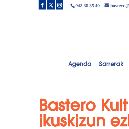
943 30 35 40
bastero
Agenda
Sarrerak
Bastero Kul
ikuskizun e