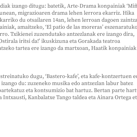
diak izango ditugu: batetik, Arte-Drama konpainiak ‘Mi
gunean, migrazioaren drama lehen lerrora ekarriz. Hika
 ekarriko du otsailaren 14an, lehen lerroan dagoen zaintz
iniak, amaitzeko, ‘El patio de las moreras’ eszenaratuko
rro. Txikienei zuzendutako antzezlanak ere izango dira,
stirala iritsi da!’ ikuskizuna eta Gorakada teatroa
atzeko tartea ere izango da martxoan, Haatik konpainiak
 estreinatuko dugu, ‘Bastero-kafe’, eta kafe-kontzertuen 
ia izango du: zuzeneko musika edo antzezlan labur batez
artekatuz eta kontsumizio bat hartuz. Bertan parte har
 Intxausti, Kanbalatxe Tango taldea eta Ainara Ortega e