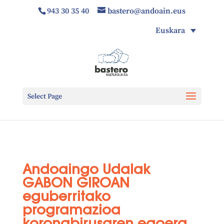
943 30 35 40
bastero@andoain.eus
Euskara
Select Page
Andoaingo Udalak
GABON GIROAN
eguberritako
programazioa