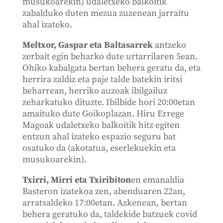
musukoarekin) udaletxeko balkoitik
zabalduko duten mezua zuzenean jarraitu
ahal izateko.
Meltxor, Gaspar eta Baltasarrek
antzeko
zerbait egin beharko dute urtarrilaren 5ean.
Ohiko kabalgata bertan behera geratu da, eta
herrira zaldiz eta paje talde batekin iritsi
beharrean, herriko auzoak ibilgailuz
zeharkatuko dituzte. Ibilbide hori 20:00etan
amaituko dute Goikoplazan. Hiru Errege
Magoak udaletxeko balkoitik hitz egiten
entzun ahal izateko espazio seguru bat
osatuko da (akotatua, eserlekuekin eta
musukoarekin).
Txirri, Mirri eta Txiribiton
en emanaldia
Basteron izatekoa zen, abenduaren 22an,
arratsaldeko 17:00etan. Azkenean, bertan
behera geratuko da, taldekide batzuek covid