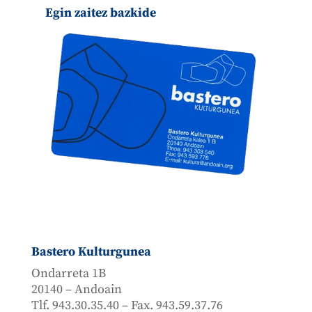
Egin zaitez bazkide
Bastero Kulturgunea
Ondarreta 1B
20140 – Andoain
Tlf. 943.30.35.40 – Fax. 943.59.37.76