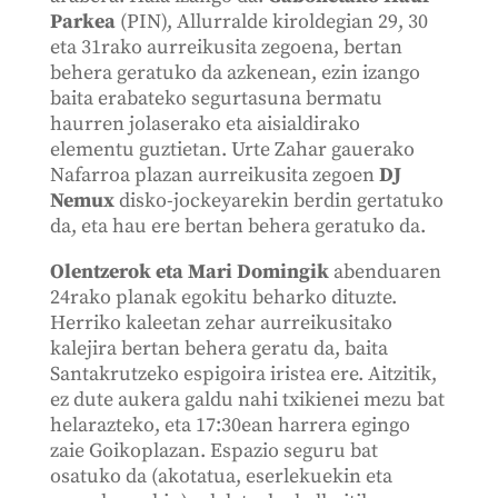
Parkea
(PIN), Allurralde kiroldegian 29, 30
eta 31rako aurreikusita zegoena, bertan
behera geratuko da azkenean, ezin izango
baita erabateko segurtasuna bermatu
haurren jolaserako eta aisialdirako
elementu guztietan. Urte Zahar gauerako
Nafarroa plazan aurreikusita zegoen
DJ
Nemux
disko-jockeyarekin berdin gertatuko
da, eta hau ere bertan behera geratuko da.
Olentzerok eta Mari Domingik
abenduaren
24rako planak egokitu beharko dituzte.
Herriko kaleetan zehar aurreikusitako
kalejira bertan behera geratu da, baita
Santakrutzeko espigoira iristea ere. Aitzitik,
ez dute aukera galdu nahi txikienei mezu bat
helarazteko, eta 17:30ean harrera egingo
zaie Goikoplazan. Espazio seguru bat
osatuko da (akotatua, eserlekuekin eta