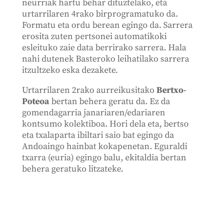
neurriak hartu behar dituztelako, eta
urtarrilaren 4rako birprogramatuko da.
Formatu eta ordu berean egingo da. Sarrera
erosita zuten pertsonei automatikoki
esleituko zaie data berrirako sarrera. Hala
nahi dutenek Basteroko leihatilako sarrera
itzultzeko eska dezakete.
Urtarrilaren 2rako aurreikusitako
Bertxo-
Poteoa
bertan behera geratu da. Ez da
gomendagarria janariaren/edariaren
kontsumo kolektiboa. Hori dela eta, bertso
eta txalaparta ibiltari saio bat egingo da
Andoaingo hainbat kokapenetan. Eguraldi
txarra (euria) egingo balu, ekitaldia bertan
behera geratuko litzateke.