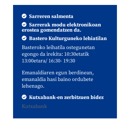
Sarreren salmenta
Sarrerak modu elektronikoan
erostea gomendatzen da.
Bastero Kulturguneko lehiatilan
Basteroko leihatila ostegunetan
egongo da irekita: 10:30etatik
13:00etara/ 16:30- 19:30
Emanaldiaren egun berdinean,
emanaldia hasi baino ordubete
lehenago.
Kutxabank-en zerbitzuen bidez
Kutxabank