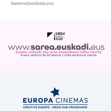
bastero@andoain.eus