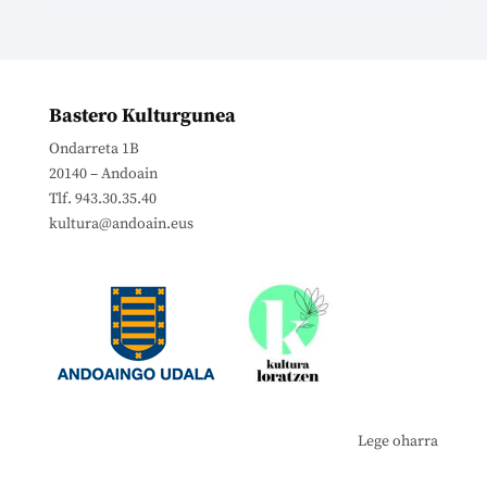
Bastero Kulturgunea
Ondarreta 1B
20140 – Andoain
Tlf. 943.30.35.40
kultura@andoain.eus
Lege oharra