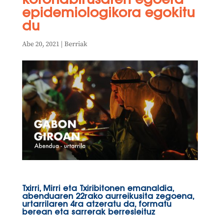
koronabirusaren egoera
epidemiologikora egokitu
du
Abe 20, 2021
|
Berriak
Txirri, Mirri eta Txiribitonen emanaldia,
abenduaren 22rako aurreikusita zegoena,
urtarrilaren 4ra atzeratu da, formatu
berean eta sarrerak berresleituz