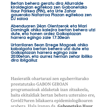
Bertan behera geratu dira Allurralde
kiroldegian egitekoa zen Gabonetako
Haur Parkea (PIN), eta Urte Zahar
gauerako Nafarroa Plazan egitekoa zen
DJ saioa
Abenduaren 24an Olentzerok eta Mari
Domingik ohiko kalejira bertan behera utzi
dute, eta honen ordez Goikoplazan
harrera egingo zaie 17:30ean
Urtarrilaren 5ean Errege Magoek ohiko
kabalgata bertan behera utzi dute eta
Goikoplazan harrera egingo zaie
20:00etan, eta aurrez herrian zehar ibiliko
dira ibilgailuz
Hasieratik ohartarazi zen eguberritarako
prestatutako GABON GIROAN
programazioak aldaketak izan zitzakeela,
baita ekitaldiak bertan behera uzteraino ere,
Covid19aren bilakaera epidemiologikoaren
arabera. Hala izango da.
Gabonetako Haur