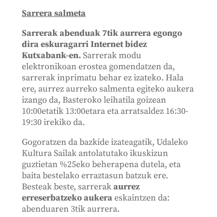
Sarrera salmeta
Sarrerak abenduak 7tik aurrera egongo
dira eskuragarri Internet bidez
Kutxabank-en.
Sarrerak modu
elektronikoan erostea gomendatzen da,
sarrerak inprimatu behar ez izateko. Hala
ere, aurrez aurreko salmenta egiteko aukera
izango da, Basteroko leihatila goizean
10:00etatik 13:00etara eta arratsaldez 16:30-
19:30 irekiko da.
Gogoratzen da bazkide izateagatik, Udaleko
Kultura Sailak antolatutako ikuskizun
guztietan %25eko beherapena dutela, eta
baita bestelako erraztasun batzuk ere.
Besteak beste, sarrerak
aurrez
erreserbatzeko aukera
eskaintzen da:
abenduaren 3tik aurrera.