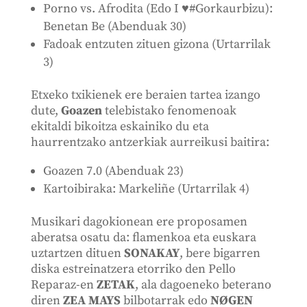
Porno vs. Afrodita (Edo I ♥#Gorkaurbizu):
Benetan Be (Abenduak 30)
Fadoak entzuten zituen gizona (Urtarrilak
3)
Etxeko txikienek ere beraien tartea izango
dute,
Goazen
telebistako fenomenoak
ekitaldi bikoitza eskainiko du eta
haurrentzako antzerkiak aurreikusi baitira:
Goazen 7.0 (Abenduak 23)
Kartoibiraka: Markeliñe (Urtarrilak 4)
Musikari dagokionean ere proposamen
aberatsa osatu da: flamenkoa eta euskara
uztartzen dituen
SONAKAY
, bere bigarren
diska estreinatzera etorriko den Pello
Reparaz-en
ZETAK
, ala dagoeneko beterano
diren
ZEA MAYS
bilbotarrak edo
NØGEN