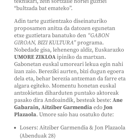
teknikari, zein sortzaile horiei guztiei
“bultzada bat emateko”.
Adin tarte guztientzako diseinaturiko
proposamen anitza da datozen egunetan
etxe guztietara banatuko den
“GABON
GIROAN, BIZI KULTURA”
programa.
Nobedade gisa, lehenengo aldiz, Euskarazko
UMORE ZIKLOA
ipiniko da martxan.
Gabonetan euskal umoreari lekua egin nahi
izan zaio. Bereziki aurten, bizi dugun egoera
dela eta, behar berezia antzeman da farre eta
algara egiteko. Momentu honetan euskal
antzokietan diharduten puntako aktoreak
pasako dira Andoaindik, besteak beste:
Ane
Gabarain, Aitziber Garmendia
edo
Jon
Plazaola
. Umore saio hau osatuko dute:
Losers: Aitziber Garmendia & Jon Plazaola
(Abenduak 28)