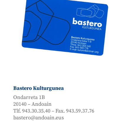
Bastero Kulturgunea
Ondarreta 1B
20140 – Andoain
Tlf. 943.30.35.40 – Fax. 943.59.37.76
bastero@andoain.eus