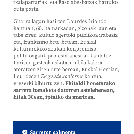
txalapartariak, eta Easo abesbatzak hartuko
dute parte.
Gitarra lagun hasi zen Lourdes Iriondo
kantuan, 60. hamarkadan, gizonak jaun eta
jabe ziren kultur agertoki publikoa irabaziz
eta, frankismo bete-betean, Euskal
kulturarekiko zeukan konpromiso
politikoagatik protesta-abestiak kantatuz.
Parisen gazteak askatasun bila kalera
ateratzen ziren urte berean, Euskal Herrian,
Lourdesen
Ez gaude konforme
kantua,
ereserki bihurtu zen.
Ekitaldi honetarako
sarrera banaketa datorren astelehenean,
hilak 30ean, ipiniko da martxan.
Sarreren salmenta