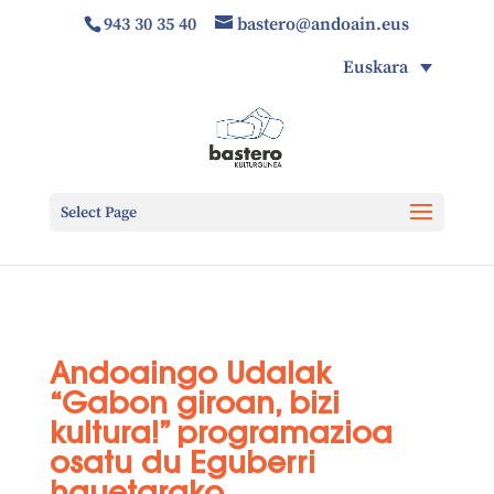
943 30 35 40
bastero@andoain.eus
Euskara
Select Page
Andoaingo Udalak
“Gabon giroan, bizi
kultura!” programazioa
osatu du Eguberri