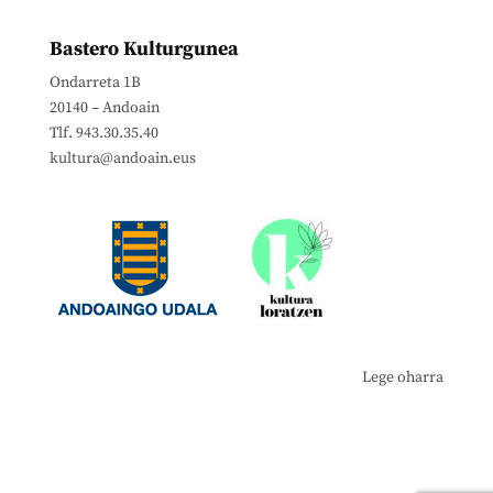
Bastero Kulturgunea
Ondarreta 1B
20140 – Andoain
Tlf. 943.30.35.40
kultura@andoain.eus
Lege oharra