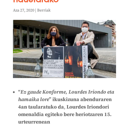
hauetarako
Aza 27, 2020
|
Berriak
“
Ez gaude Konforme, Lourdes Iriondo eta
hamaika lore
” ikuskizuna abenduraren
4an taularatuko da
,
Lourdes Iriondori
omenaldia egiteko bere heriotzaren 15.
urteurrenean