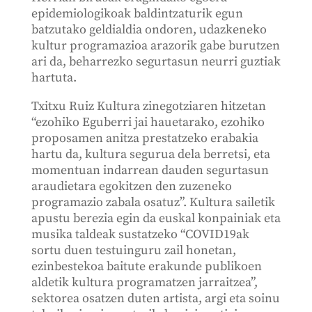
epidemiologikoak baldintzaturik egun
batzutako geldialdia ondoren, udazkeneko
kultur programazioa arazorik gabe burutzen
ari da, beharrezko segurtasun neurri guztiak
hartuta.
Txitxu Ruiz Kultura zinegotziaren hitzetan
“ezohiko Eguberri jai hauetarako, ezohiko
proposamen anitza prestatzeko erabakia
hartu da, kultura segurua dela berretsi, eta
momentuan indarrean dauden segurtasun
araudietara egokitzen den zuzeneko
programazio zabala osatuz”. Kultura sailetik
apustu berezia egin da euskal konpainiak eta
musika taldeak sustatzeko “COVID19ak
sortu duen testuinguru zail honetan,
ezinbestekoa baitute erakunde publikoen
aldetik kultura programatzen jarraitzea”,
sektorea osatzen duten artista, argi eta soinu