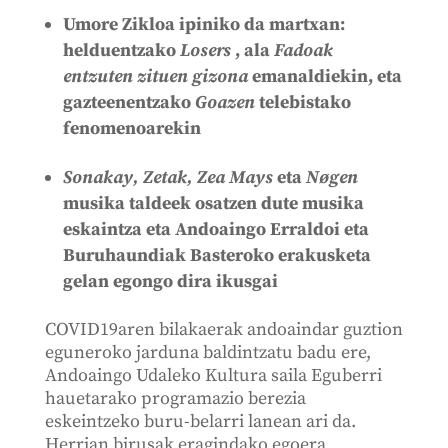
Umore Zikloa ipiniko da martxan:
helduentzako
Losers
, ala
Fadoak
entzuten zituen gizona
emanaldiekin, eta
gazteenentzako
Goazen
telebistako
fenomenoarekin
Sonakay, Zetak, Zea Mays
eta
Nøgen
musika taldeek osatzen dute musika
eskaintza eta Andoaingo Erraldoi eta
Buruhaundiak Basteroko erakusketa
gelan egongo dira ikusgai
COVID19aren bilakaerak andoaindar guztion
eguneroko jarduna baldintzatu badu ere,
Andoaingo Udaleko Kultura saila Eguberri
hauetarako programazio berezia
eskeintzeko buru-belarri lanean ari da.
Herrian birusak eragindako egoera