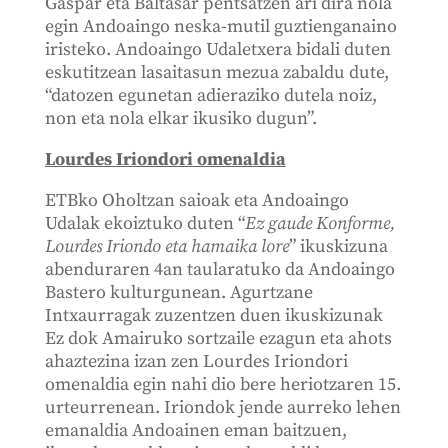
Gaspar eta Baltasar pentsatzen ari dira nola
egin Andoaingo neska-mutil guztienganaino
iristeko. Andoaingo Udaletxera bidali duten
eskutitzean lasaitasun mezua zabaldu dute,
“datozen egunetan adieraziko dutela noiz,
non eta nola elkar ikusiko dugun”.
Lourdes Iriondori omenaldia
ETBko Oholtzan saioak eta Andoaingo
Udalak ekoiztuko duten “
Ez gaude Konforme,
Lourdes Iriondo eta hamaika lore
” ikuskizuna
abenduraren 4an taularatuko da Andoaingo
Bastero kulturgunean. Agurtzane
Intxaurragak zuzentzen duen ikuskizunak
Ez dok Amairuko sortzaile ezagun eta ahots
ahaztezina izan zen Lourdes Iriondori
omenaldia egin nahi dio bere heriotzaren 15.
urteurrenean. Iriondok jende aurreko lehen
emanaldia Andoainen eman baitzuen,