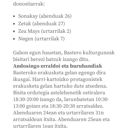
donostiarrak:
Sonakay (abenduak 26)
Zetak (abenduak 27)
Zea Mays (urtarrilak 2)
Nøgen (urtarrilak 7)
Gabon egun hauetan, Bastero kulturguneak
bisitari berezi batzuk izango ditu.
Andoaingo erraldoi eta buruhandiak
Basteroko erakusketa gelan egongo dira
ikusgai. Harri-kartoizko protagonistek
erakusketa gelan hartuko dute atsedena.
Bisita ordutegia astelehenetik ostiralera
18:30-20:00 izango da, larunbatetan 10:30-
13:00 goizez eta 18:30-20:30 arratsaldez.
Abenduaren 24ean eta urtarrilaren 31n
arratsaldean itxita. Abenduaren 25ean eta
urtarrilaren 1ean itxita.