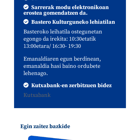
Sarrerak modu elektronikoan
erostea gomendatzen da.
Bastero Kulturguneko lehiatilan
Basteroko leihatila ostegunetan
egongo da irekita: 10:30etatik
13:00etara/ 16:30- 19:30
Emanaldiaren egun berdinean,
emanaldia hasi baino ordubete
lehenago.
Kutxabank-en zerbitzuen bidez
Kutxabank
Egin zaitez bazkide