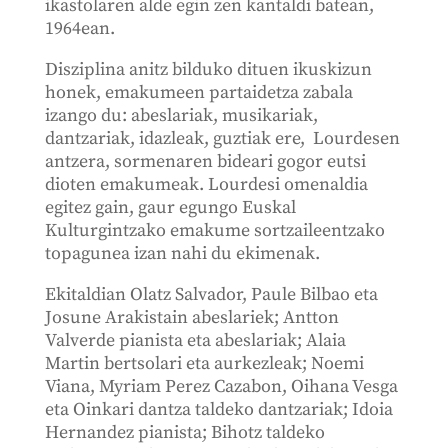
ikastolaren alde egin zen kantaldi batean,
1964ean.
Disziplina anitz bilduko dituen ikuskizun
honek, emakumeen partaidetza zabala
izango du: abeslariak, musikariak,
dantzariak, idazleak, guztiak ere, Lourdesen
antzera, sormenaren bideari gogor eutsi
dioten emakumeak. Lourdesi omenaldia
egitez gain, gaur egungo Euskal
Kulturgintzako emakume sortzaileentzako
topagunea izan nahi du ekimenak.
Ekitaldian Olatz Salvador, Paule Bilbao eta
Josune Arakistain abeslariek; Antton
Valverde pianista eta abeslariak; Alaia
Martin bertsolari eta aurkezleak; Noemi
Viana, Myriam Perez Cazabon, Oihana Vesga
eta Oinkari dantza taldeko dantzariak; Idoia
Hernandez pianista; Bihotz taldeko