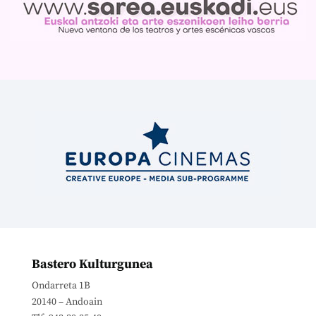
Bastero Kulturgunea
Ondarreta 1B
20140 – Andoain