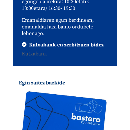
egongo da irekita: 10:30etatik
13:00etara/ 16:30- 19:30
Emanaldiaren egun berdinean,
emanaldia hasi baino ordubete
lehenago.
Kutxabank-en zerbitzuen bidez
Kutxabank
Egin zaitez bazkide