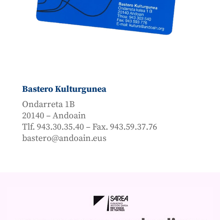
Bastero Kulturgunea
Ondarreta 1B
20140 – Andoain
Tlf. 943.30.35.40 – Fax. 943.59.37.76
bastero@andoain.eus