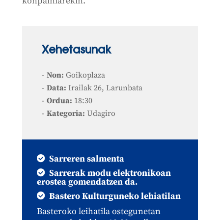
konpainiarekin.
Xehetasunak
Non:
Goikoplaza
Data:
Irailak 26, Larunbata
Ordua:
18:30
Kategoria:
Udagiro
Sarreren salmenta
Sarrerak modu elektronikoan
erostea gomendatzen da.
Bastero Kulturguneko lehiatilan
Basteroko leihatila ostegunetan