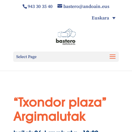
943 30 35 40
bastero@andoain.eus
Euskara
Select Page
“Txondor plaza”
Argimalutak