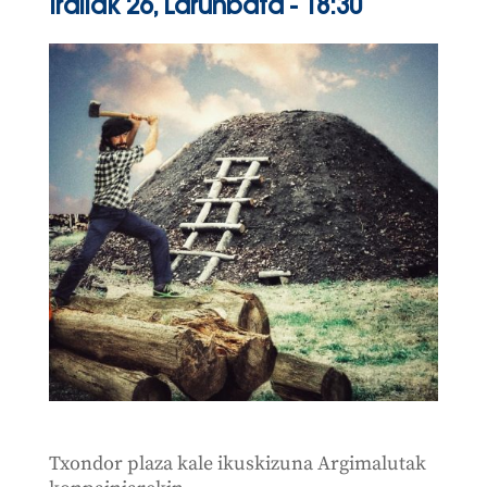
Irailak 26, Larunbata
- 18:30
Txondor plaza kale ikuskizuna Argimalutak