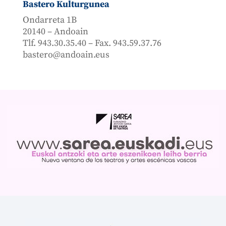
Bastero Kulturgunea
Ondarreta 1B
20140 – Andoain
Tlf. 943.30.35.40 – Fax. 943.59.37.76
bastero@andoain.eus