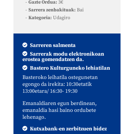
Gazte Ordua:
3€
Sarrera zenbakituak:
Bai
Kategoria:
Udagiro
Sarreren salmenta
Sarrerak modu elektronikoan
erostea gomendatzen da.
Bastero Kulturguneko lehiatilan
Basteroko leihatila ostegunetan
egongo da irekita: 10:30etatik
13:00etara/ 16:30- 19:30
Emanaldiaren egun berdinean,
emanaldia hasi baino ordubete
lehenago.
Kutxabank-en zerbitzuen bidez