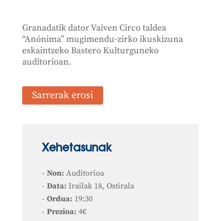
Granadatik dator Vaiven Circo taldea
“Anónima” mugimendu-zirko ikuskizuna
eskaintzeko Bastero Kulturguneko
auditorioan.
Sarrerak erosi
Xehetasunak
Non:
Auditorioa
Data:
Irailak 18, Ostirala
Ordua:
19:30
Prezioa:
4€