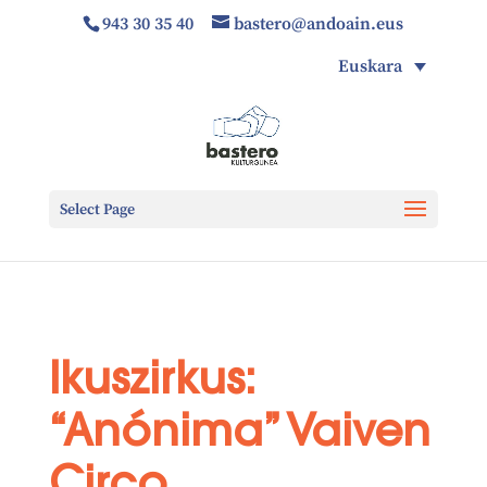
943 30 35 40
bastero@andoain.eus
Euskara
Select Page
Ikuszirkus:
“Anónima” Vaiven