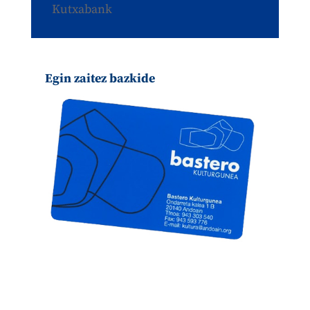
Kutxabank
Egin zaitez bazkide