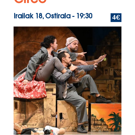
Circo
4€
Irailak 18, Ostirala
- 19:30