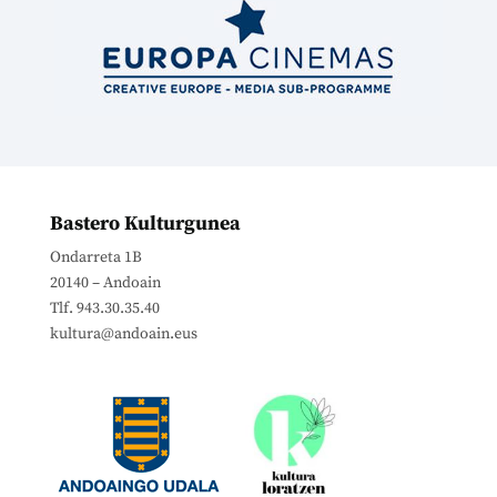
Bastero Kulturgunea
Ondarreta 1B
20140 – Andoain
Tlf. 943.30.35.40
kultura@andoain.eus