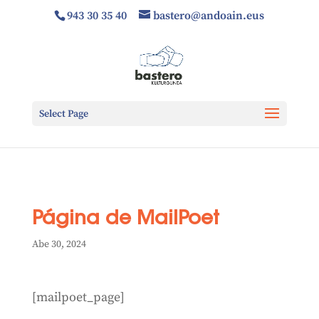
943 30 35 40
bastero@andoain.eus
Select Page
Página de MailPoet
Abe 30, 2024
[mailpoet_page]