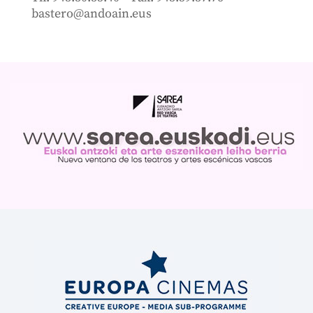
bastero@andoain.eus