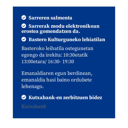
Sarreren salmenta
Sarrerak modu elektronikoan
erostea gomendatzen da.
Bastero Kulturguneko lehiatilan
Basteroko leihatila ostegunetan
egongo da irekita: 10:30etatik
13:00etara/ 16:30- 19:30
Emanaldiaren egun berdinean,
emanaldia hasi baino ordubete
lehenago.
Kutxabank-en zerbitzuen bidez
Kutxabank