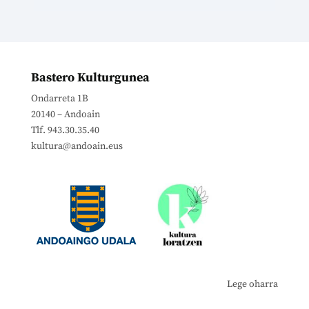
Bastero Kulturgunea
Ondarreta 1B
20140 – Andoain
Tlf. 943.30.35.40
kultura@andoain.eus
Lege oharra