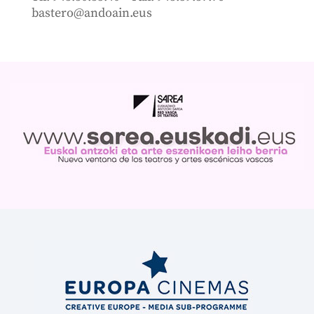
bastero@andoain.eus