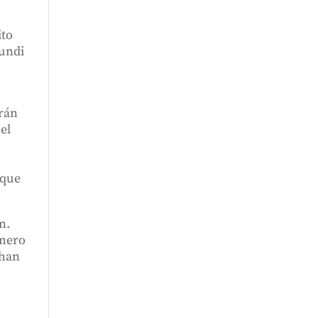
ito
xundi
erán
el
 que
n.
enero
 han