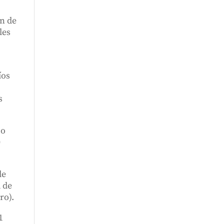
ón de
les
íos
s
co
0
de
a de
ro).
1