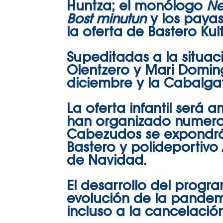
Huntza; el monólogo
Ne
Bost minutun
y los paya
la oferta de Bastero Ku
Supeditadas a la situac
Olentzero y Mari Doming
diciembre y la Cabalga
La oferta infantil será 
han organizado numeros
Cabezudos se expondrán
Bastero y polideportivo 
de Navidad.
El desarrollo del progr
evolución de la pandem
incluso a la cancelació