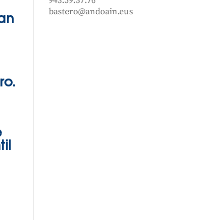
943.59.37.76
bastero@andoain.eus
an
ro.
e
il