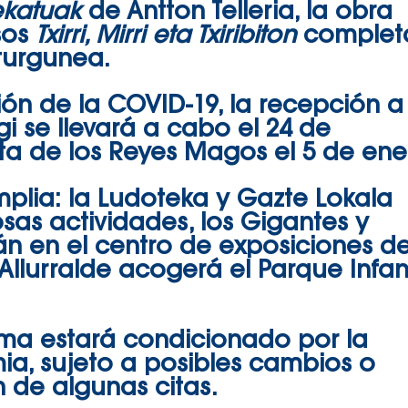
katuak
de Antton Telleria, la obra
sos
Txirri, Mirri eta Txiribiton
complet
lturgunea.
ión de la COVID-19, la recepción a
i se llevará a cabo el 24 de
ta de los Reyes Magos el 5 de ene
amplia: la Ludoteka y Gazte Lokala
as actividades, los Gigantes y
 en el centro de exposiciones d
Allurralde acogerá el Parque Infant
ama estará condicionado por la
ia, sujeto a posibles cambios o
n de algunas citas.