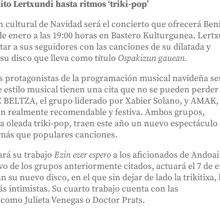
to Lertxundi hasta ritmos ‘triki-pop’
n cultural de Navidad será el concierto que ofrecerá Ben
de enero a las 19:00 horas en Bastero Kulturgunea. Lert
tar a sus seguidores con las canciones de su dilatada y
su disco que lleva como título
Ospakizun gauean.
os protagonistas de la programación musical navideña s
e estilo musical tienen una cita que no se pueden perder 
NE BELTZA, el grupo liderado por Xabier Solano, y AMAK,
ón realmente recomendable y festiva. Ambos grupos,
 oleada triki-pop, traen este año un nuevo espectáculo
 más que populares canciones.
ará su trabajo
Ezin ezer espero
a los aficionados de Andoai
vo de los grupos anteriormente citados, actuará el 7 de 
n su nuevo disco, en el que sin dejar de lado la trikitixa,
s intimistas. Su cuarto trabajo cuenta con las
 como Julieta Venegas o Doctor Prats.