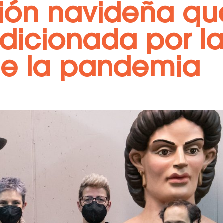
ión navideña qu
dicionada por l
de la pandemia