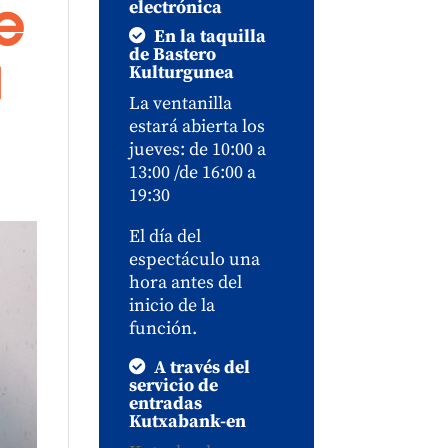
electrónica
e
En la taquilla
de Bastero
a
Kulturgunea
La ventanilla
estará abierta los
jueves: de 10:00 a
13:00 /de 16:00 a
19:30
El día del
espectáculo una
hora antes del
inicio de la
función.
A través del
servicio de
entradas
Kutxabank-en