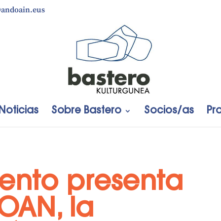
@andoain.eus
Noticias
Sobre Bastero
Socios/as
Pr
iento presenta
OAN, la