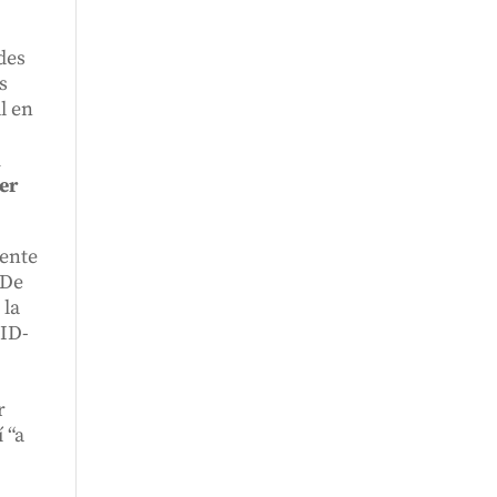
des
s
l en
u
er
mente
 De
 la
VID-
r
 “a