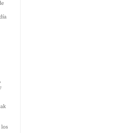
de
día
,
e
.
oak
 los