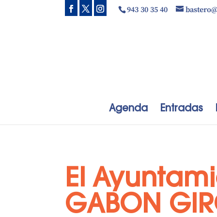
943 30 35 40
bastero
Agenda
Entradas
El Ayuntam
GABON GIR