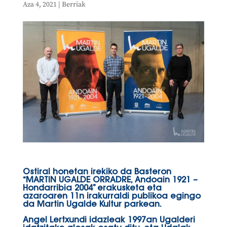
Aza 4, 2021
|
Berriak
Ostiral honetan irekiko da Basteron
“MARTIN UGALDE ORRADRE, Andoain 1921 –
Hondarribia 2004” erakusketa eta
azaroaren 11n irakurraldi publikoa egingo
da Martin Ugalde Kultur parkean.
Angel Lertxundi idazleak 1997an Ugalderi