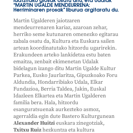
idatzitako glosak osatu ditu, eta Udalak
“MARTIN UGALDE MENDEURRENA:
Herriminaren prosak” liburua argitaratu du.
Martin Ugalderen jaiotzaren
mendeurrenaren kariaz, azaroan zehar,
herriko seme kutunaren omenezko egitarau
zabala osatu da, Kultura eta Euskara sailen
artean koordinatutako hitzordu ugarirekin.
Erakundeen arteko lankidetza estu baten
emaitza, zenbait ekimenetan Udalak
bidelagun izango ditu Martin Ugalde Kultur
Parkea, Eusko Jaurlaritza, Gipuzkoako Foru
Aldundia, Hondarribiako Udala, Elkar
Fundazioa, Berria Taldea, Jakin, Euskal
Idazleen Elkartea eta Martin Ugalderen
familia bera. Hala, hitzordu
esanguratsuenak aurkezteko asmoz,
agerraldia egin dute Bastero Kulturgunean
Alexander Huitzi
euskara zinegotziak,
Txitxu Ruiz
hezkuntza eta kultura