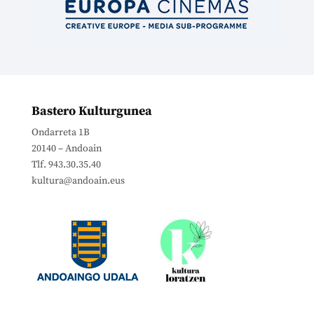
Bastero Kulturgunea
Ondarreta 1B
20140 – Andoain
Tlf. 943.30.35.40
kultura@andoain.eus