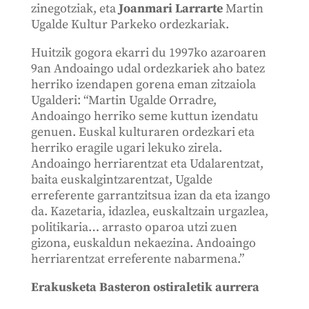
zinegotziak, eta
Joanmari Larrarte
Martin
Ugalde Kultur Parkeko ordezkariak.
Huitzik gogora ekarri du 1997ko azaroaren
9an Andoaingo udal ordezkariek aho batez
herriko izendapen gorena eman zitzaiola
Ugalderi: “Martin Ugalde Orradre,
Andoaingo herriko seme kuttun izendatu
genuen. Euskal kulturaren ordezkari eta
herriko eragile ugari lekuko zirela.
Andoaingo herriarentzat eta Udalarentzat,
baita euskalgintzarentzat, Ugalde
erreferente garrantzitsua izan da eta izango
da. Kazetaria, idazlea, euskaltzain urgazlea,
politikaria… arrasto oparoa utzi zuen
gizona, euskaldun nekaezina. Andoaingo
herriarentzat erreferente nabarmena.”
Erakusketa Basteron ostiraletik aurrera