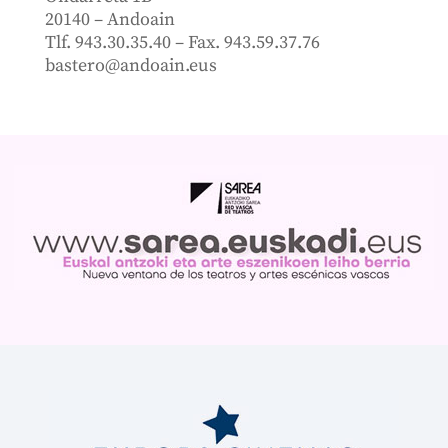
20140 – Andoain
Tlf. 943.30.35.40 – Fax. 943.59.37.76
bastero@andoain.eus