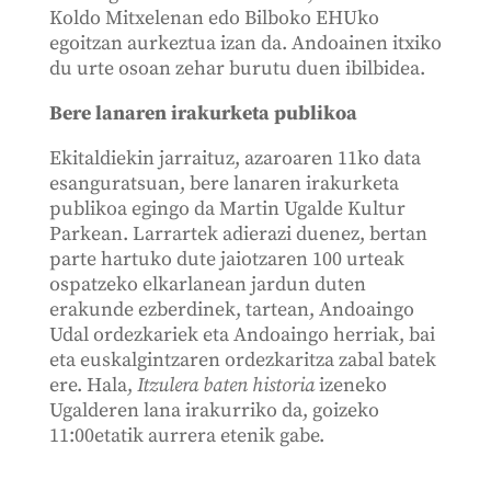
Koldo Mitxelenan edo Bilboko EHUko
egoitzan aurkeztua izan da. Andoainen itxiko
du urte osoan zehar burutu duen ibilbidea.
Bere lanaren irakurketa publikoa
Ekitaldiekin jarraituz, azaroaren 11ko data
esanguratsuan, bere lanaren irakurketa
publikoa egingo da Martin Ugalde Kultur
Parkean. Larrartek adierazi duenez, bertan
parte hartuko dute jaiotzaren 100 urteak
ospatzeko elkarlanean jardun duten
erakunde ezberdinek, tartean, Andoaingo
Udal ordezkariek eta Andoaingo herriak, bai
eta euskalgintzaren ordezkaritza zabal batek
ere. Hala,
Itzulera baten historia
izeneko
Ugalderen lana irakurriko da, goizeko
11:00etatik aurrera etenik gabe.