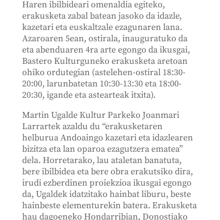
Haren ibilbideari omenaldia egiteko,
erakusketa zabal batean jasoko da idazle,
kazetari eta euskaltzale ezagunaren lana.
Azaroaren 5ean, ostirala, inauguratuko da
eta abenduaren 4ra arte egongo da ikusgai,
Bastero Kulturguneko erakusketa aretoan
ohiko ordutegian (astelehen-ostiral 18:30-
20:00, larunbatetan 10:30-13:30 eta 18:00-
20:30, igande eta astearteak itxita).
Martin Ugalde Kultur Parkeko Joanmari
Larrartek azaldu du “erakusketaren
helburua Andoaingo kazetari eta idazlearen
bizitza eta lan oparoa ezagutzera ematea”
dela. Horretarako, lau ataletan banatuta,
bere ibilbidea eta bere obra erakutsiko dira,
irudi ezberdinen proiekzioa ikusgai egongo
da, Ugaldek idatzitako hainbat liburu, beste
hainbeste elementurekin batera. Erakusketa
hau dagoeneko Hondarribian, Donostiako