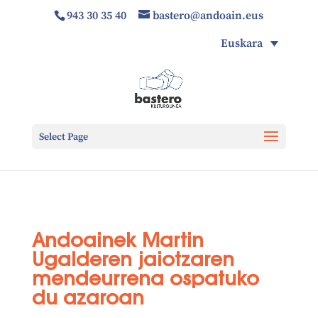
943 30 35 40
bastero@andoain.eus
Euskara
Select Page
Andoainek Martin
Ugalderen jaiotzaren
mendeurrena ospatuko
du azaroan