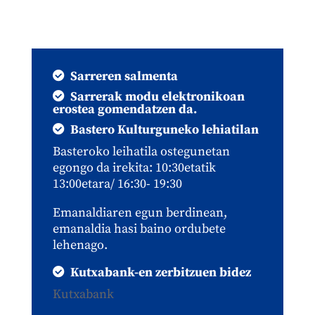
Sarreren salmenta
Sarrerak modu elektronikoan
erostea gomendatzen da.
Bastero Kulturguneko lehiatilan
Basteroko leihatila ostegunetan
egongo da irekita: 10:30etatik
13:00etara/ 16:30- 19:30
Emanaldiaren egun berdinean,
emanaldia hasi baino ordubete
lehenago.
Kutxabank-en zerbitzuen bidez
Kutxabank